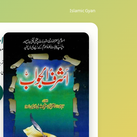
Islamic Gyan
ا
مص
زب
ناش