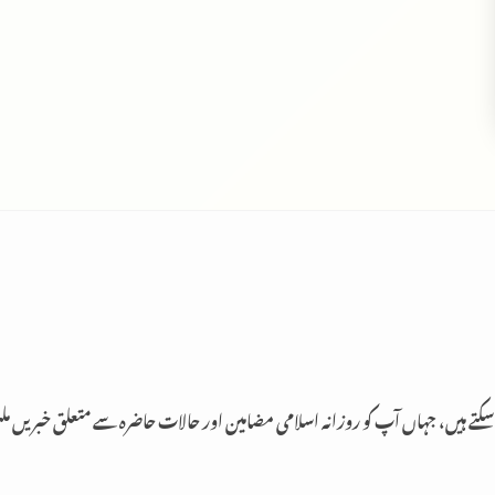
 سکتے ہیں، جہاں آپ کو روزانہ اسلامی مضامین اور حالات حاضرہ سے متعلق خبریں م