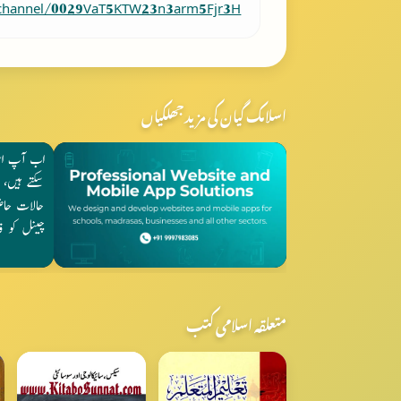
/channel/0029VaT5KTW23n3arm5Fjr3H
اسلامک گیان کی مزید جھلکیاں
متعلقہ اسلامی کتب