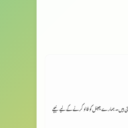
لتی ہیں۔ ہمارے چینل کو فالو کرنے کے لیے نیچے