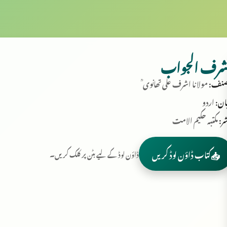
شرف الجواب
نف:
مولانا اشرف علی تھانوی ؒ
ان:
اردو
ر:
مکتبہ حکیم الامت
📥
کتاب ڈاؤن لوڈ کریں
ڈاؤن لوڈ کے لیے بٹن پر کلک کریں۔