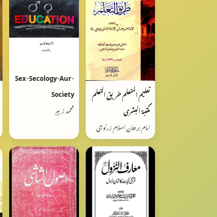
Sex-Secology-Aur-
Society
تعليم المتعلم طريق التعلم
مكتبة البشرى
محمد زبیر
امام برھان اسلام زرنوجی