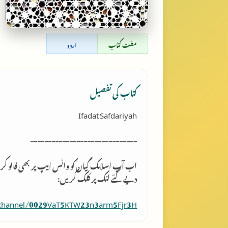
مفت کتاب
اردو
کتاب کی تفصیل
Ifadat Safdariyah
------------------------------
اب آپ اسلامک گِیان کو واٹس ایپ پر بھی فالو کر
دیے گئے لنک پر کلک کریں:
/channel/0029VaT5KTW23n3arm5Fjr3H