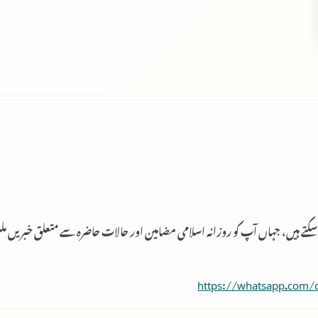
 سکتے ہیں، جہاں آپ کو روزانہ اسلامی مضامین اور حالات حاضرہ سے متعلق خبریں م
https://whatsapp.com