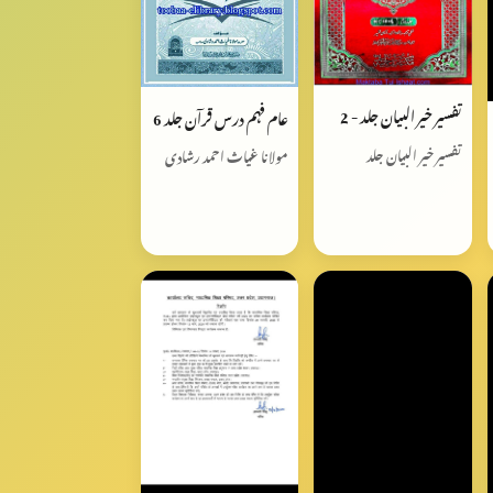
تفسیر خیر البیان جلد - 2
عام فہم درس قرآن جلد 6
تفسیر خیر البیان جلد
مولانا غیاث احمد رشادی