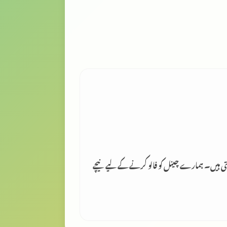
لتی ہیں۔ ہمارے چینل کو فالو کرنے کے لیے نیچے