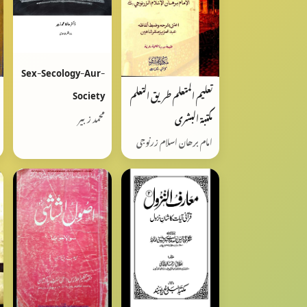
Sex-Secology-Aur-
Society
تعليم المتعلم طريق التعلم
مكتبة البشرى
محمد زبیر
امام برھان اسلام زرنوجی