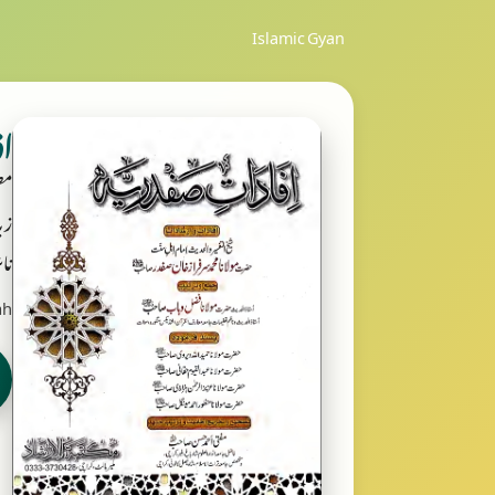
Islamic Gyan
اف
مص
زب
ناش
ah