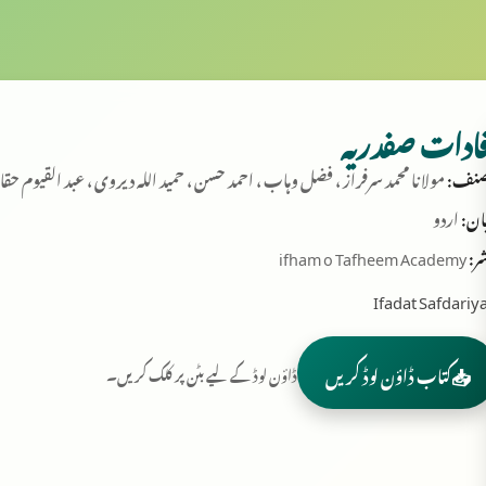
ادات صفدریہ
نف:
مولانا محمد سرفراز ، فضل وہاب ، احمد حسن ، حمید اللہ دیروی ، عبد القیوم حقا
ان:
اردو
ر:
ifham o Tafheem Academy
Ifadat Safdariy
📥
کتاب ڈاؤن لوڈ کریں
ڈاؤن لوڈ کے لیے بٹن پر کلک کریں۔