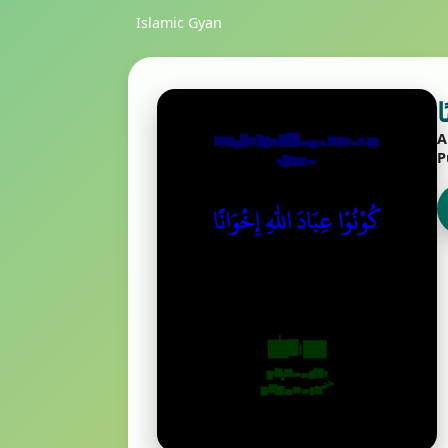
Islamic Gyan
ا
A
P