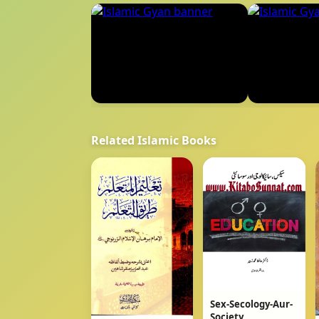
Related Islamic Books
Sex-Secology-Aur-
Society