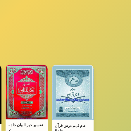
تفسیر خیر البیان جلد -
عام فہم درس قرآن
2
جلد 6