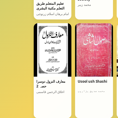
تعليم المتعلم طريق
محمد زبیر
التعلم مكتبة البشرى
امام برھان اسلام زرنوجی
Usool ush Shashi
معارف النزول دوسرا
حصہ 2
محمد صدیق ہزاروی
اخلاق الرحمن قاسمی