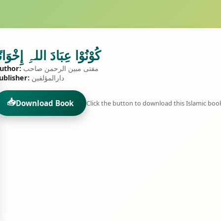
كُوْنُوْا عِبَادَ اللہِ إِخْوَانً
مفتی مبین الرحمن‌ صاحب
uthor:
دارالمؤلفین
ublisher:
📥
Download Book
Click the button to download this Islamic boo