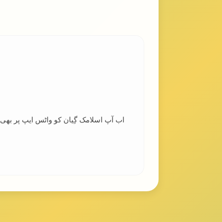
اب آپ اسلامک گِیان کو واٹس ایپ پر بھ