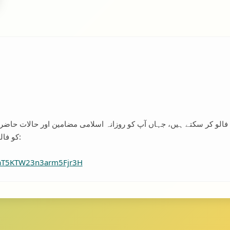
ی فالو کر سکتے ہیں، جہاں آپ کو روزانہ اسلامی مضامین اور حالات حاض
کو فالو کرنے کے لیے نیچے دیے گئے لنک پر کلک کریں:
VaT5KTW23n3arm5Fjr3H