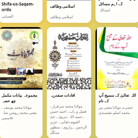
کے اہم مسائل
Shifa-us-Saqam-
اسلامی وظائف
urdu
اسداللہ
الضیایی
اسلامی وظائف
اللہ تعالیٰ کے مسیج آپ
افادات صفدریہ
مجموعہ بیانات مکمل
کے نام
چھ حصہ
مولانا محمد سرفراز ،
حسرت مولانا مفتی پیر
مولانا محمد یوسف ،
فضل وہاب ، احمد حسن
محمد اسلم نقشبندی
مفتی محمد روشن شاہ
، حمید اللہ دیروی ، عبد
قاسمی
القیوم حقانی ، عزیر
الرحمن ہزاروی ، منظور
مینگل