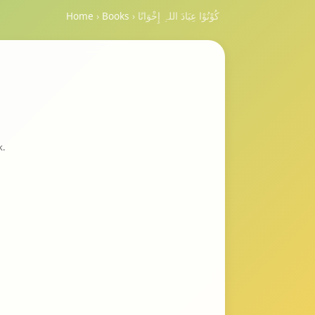
كُوْنُوْا عِبَادَ اللہِ إِخْوَانًا
›
Books
›
Home
k.