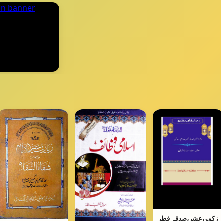
زکوۃ،عشر،صدقہ فطر