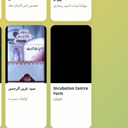
تفسیر خیر البیان جلد
مولانا غیاث احمد رشادی
Incubation Centre
سید عزیز الرحمن
Form
اولیات سیرت
sdvef