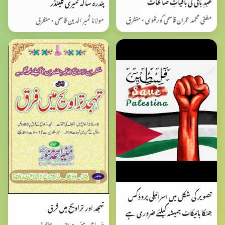
عبدِ باقی کی باقیاتِ صالحات
پندرہ سالہ ثمیری کلینڈر
مفتی محمد عمران قاسمی کورٹلوی • متفرق
مولانا ثمیر الدین قاسمی • متفرق
تصویر کی شکل میں اسرائیلی پروڈکس
تهجد اور تراويح ميں فرق
جنکا بائیکاٹ ہمیشہ کیلئے ضروری ہے
منیر احمد منور صاحب • متفرق