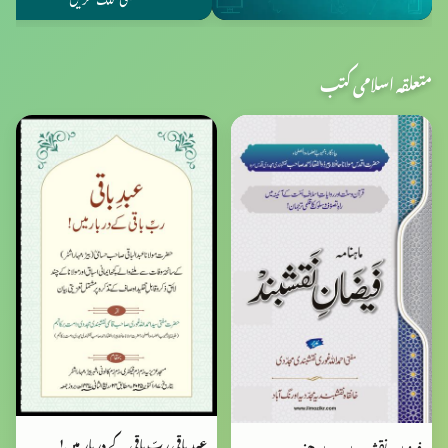
متعلقہ اسلامی کتب
عبد باقی ربّ باقی کے دربار میں!