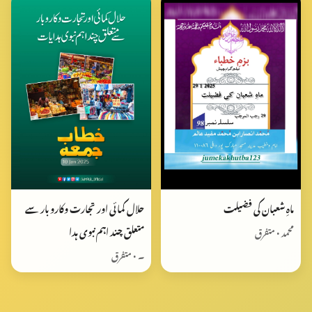
ماہِ شعبان کی فضیلت
حلال کمائی اور تجارت وکارو بار سے
متعلق چند اہم نبوی ہدا
محمد • متفرق
۔ • متفرق