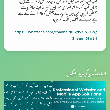
اب آپ اسلامک گِیان کو واٹس ایپ پر بھی فالو کر سکتے ہیں،
جہاں آپ کو روزانہ اسلامی مضامین اور حالات حاضرہ سے
متعلق خبریں ملتی ہیں۔ ہمارے چینل کو فالو کرنے کے لیے
نیچے دیے گئے لنک پر کلک کریں:
https://whatsapp.com/channel/0029VaT5KTW2
3n3arm5Fjr3H
اسلامک گیان کی مزید جھلکیاں