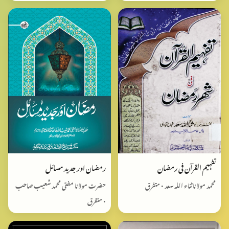
تفہیم القرآن فی رمضان
رمضان اور جدید مسائل
محمد مولانا ثناء اللہ سعد • متفرق
حضرت مولانا مفتی محمد شعیب صاحب
• متفرق