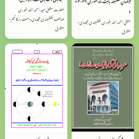
فیضانِ نقشبند بابت ماہ جنوری ٢٠٢٦ء
حضرت مفتی سید احمداللہ غوری
1
صاحب نقشبندی مجددی دامت برکاتہم •
مفتی احمداللہ غوری نقشبندی مجددی •
متفرق
متفرق