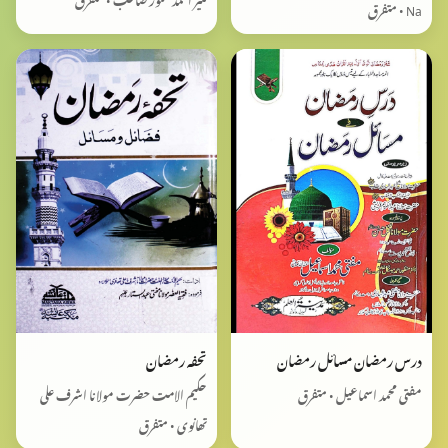
Na • متفرق
درس رمضان مسائل رمضان
تحفہ رمضان
مفتی محمد اسماعیل • متفرق
حکیم الامت حضرت مولانا اشرف علی
تھانوی • متفرق