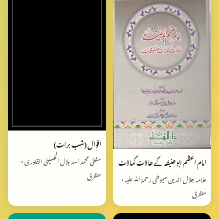
اقوال (شب برات)
مفتی محمد اسد بلال الحسینی القادری •
امام اعظم ابوحنیفہ کے حالات کمالات
متفرق
علامہ جلال الدین سیوطی رحمۃ اللّٰہ علیہ •
متفرق