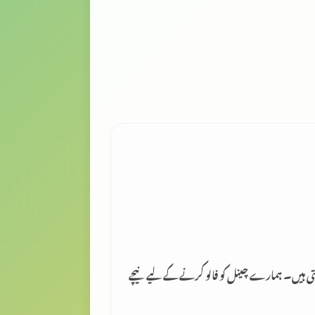
لتی ہیں۔ ہمارے چینل کو فالو کرنے کے لیے نیچے