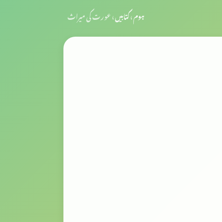
ہوم
›
کتابیں
›
عورت کی میراث