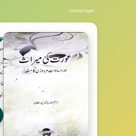
Islamic Gyan
ع
مص
زب
زمر
ناش
انوا