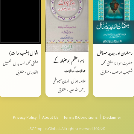
اقوال (شب برات)
رمضان اور جدید مسائل
امام اعظم ابوحنیفہ کے
مفتی محمد اسد بلال الحسینی
حضرت مولانا مفتی محمد
حالات کمالات
القادری • متفرق
شعیب صاحب • متفرق
علامہ جلال الدین سیوطی
رحمۃ اللّٰہ علیہ • متفرق
Privacy Policy
|
About Us
|
Terms & Conditions
|
Disclaimer
© 2025 SGEmplus Global. All rights reserved.