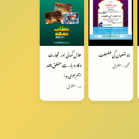
ماہِ شعبان کی فضیلت
حلال کمائی اور تجارت
وکارو بار سے متعلق چند
محمد • متفرق
اہم نبوی ہدا
۔ • متفرق