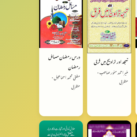
درس رمضان مسائل
تهجد اور تراويح ميں فرق
رمضان
منیر احمد منور صاحب •
مفتی محمد اسماعیل •
متفرق
متفرق