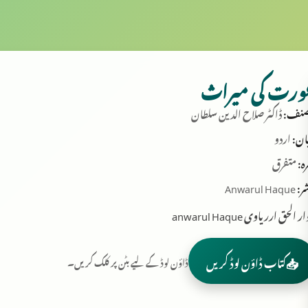
ورت کی میراث
نف:
ڈاکٹر صلاح الدین سلطان
ان:
اردو
ہ:
متفرق
ر:
Anwarul Haque
ر الحق ارریاوی anwarul Haque
📥
کتاب ڈاؤن لوڈ کریں
ڈاؤن لوڈ کے لیے بٹن پر کلک کریں۔