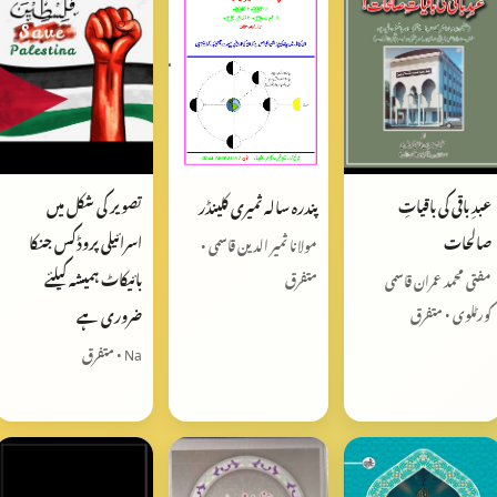
تصویر کی شکل میں
عبدِ باقی کی باقیاتِ
پندرہ سالہ ثمیری کلینڈر
اسرائیلی پروڈکس جنکا
صالحات
مولانا ثمیر الدین قاسمی •
بائیکاٹ ہمیشہ کیلئے
متفرق
مفتی محمد عمران قاسمی
ضروری ہے
کورٹلوی • متفرق
Na • متفرق