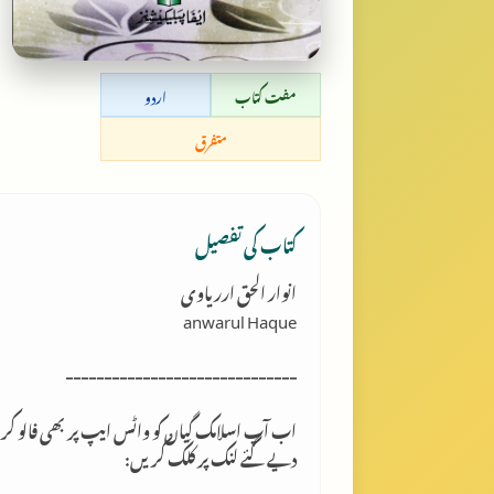
مفت کتاب
اردو
متفرق
کتاب کی تفصیل
انوار الحق ارریاوی
anwarul Haque
------------------------------
اب آپ اسلامک گِیان کو واٹس ایپ پر بھی فالو کر
دیے گئے لنک پر کلک کریں: