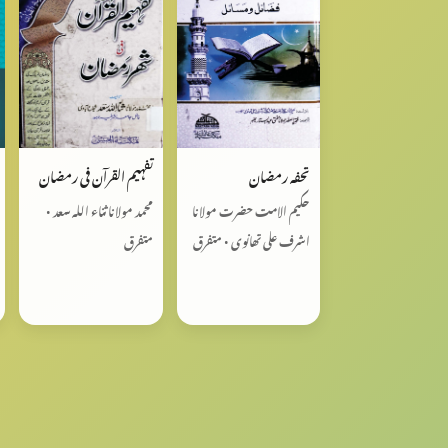
تحفہ رمضان
تفہیم القرآن فی رمضان
حکیم الامت حضرت مولانا
محمد مولانا ثناء اللہ سعد •
اشرف علی تھانوی • متفرق
متفرق