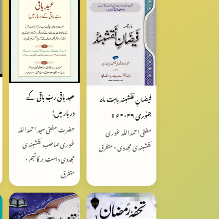
عبد باقی ربّ باقی کے
فیضانِ نقشبند بابت ماہ
دربار میں!
جنوری ٢٠٢٦ء 1
حضرت مفتی سید احمداللہ
مفتی احمداللہ غوری
غوری صاحب نقشبندی
نقشبندی مجددی • متفرق
مجددی دامت برکاتہم •
متفرق