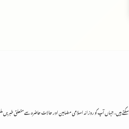
 سکتے ہیں، جہاں آپ کو روزانہ اسلامی مضامین اور حالات حاضرہ سے متعلق خبریں م