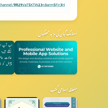
/channel/0029VaT5KTW23n3arm5Fjr3H
اسلامک گیان کی مزید جھلکیاں
متعلقہ اسلامی کتب