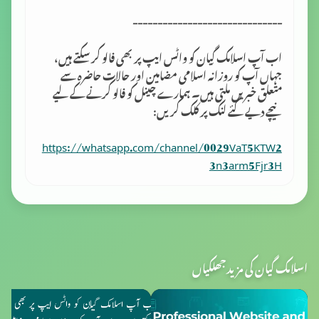
------------------------------
اب آپ اسلامک گِیان کو واٹس ایپ پر بھی فالو کر سکتے ہیں،
جہاں آپ کو روزانہ اسلامی مضامین اور حالات حاضرہ سے
متعلق خبریں ملتی ہیں۔ ہمارے چینل کو فالو کرنے کے لیے
نیچے دیے گئے لنک پر کلک کریں:
https://whatsapp.com/channel/0029VaT5KTW2
3n3arm5Fjr3H
اسلامک گیان کی مزید جھلکیاں