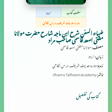
مفت کتاب
اردو
دورہ حدیث شریف, درس نظامی
ضیاء السنن شرح ابن ماجه شارح حضرت مولانا
مفتی اسعد قاسمی صاحب مراد
مصنف:
مولانا مفتی اسعد قاسمی
زبان:
اردو
زمرہ:
دورہ حدیث شریف, درس نظامی
ناشر:
ifham o Tafheem Academy
کتاب کی تفصیل