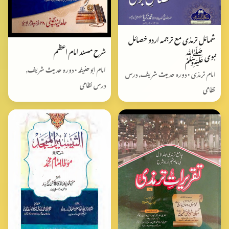
شمائل ترمذی مع ترجمہ اردو خصائل
شرح مسند امام اعظم
نبوی ﷺ
امام ابوحنیفہ • دورہ حدیث شریف,
امام ترمذی • دورہ حدیث شریف, درس
درس نظامی
نظامی