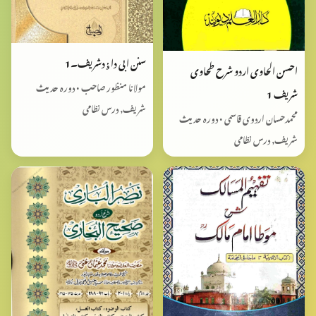
سنن ابی داٶدشریف۔1
احسن الحاوی اردو شرح طحاوی
مولانا منظور صاحب • دورہ حدیث
شریف 1
شریف, درس نظامی
محمدحسان اردوی قاسمی • دورہ حدیث
شریف, درس نظامی