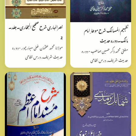
نصرالباری شرح صحیح البخاری۔جلد۔
تفہیم المسالک شرح موطا ٕ امام
2
مالک۔دورہ حدیث
مولانا محمد عثمان غنی سہارنپور • دورہ
مفتی محمد ذکر حسین صاحب • دورہ
حدیث شریف, درس نظامی
حدیث شریف, درس نظامی