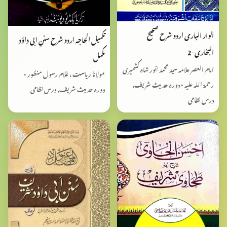
انوار الباری اردو شرح صحیح
تکمیل الحاجہ اردو شرح سننِ ابی داؤد
البخاری-2
مکمل
امام العصر علامہ سید محمد انور شاہ کشمیری
مولانا ریاست ، غلام رسول منظور •
رحمۃ اللہ علیہ • دورہ حدیث شریف,
دورہ حدیث شریف, درس نظامی
درس نظامی