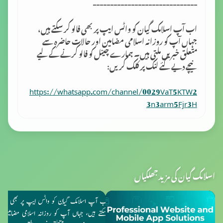
------------------------------
اب آپ اسلامک گِیان کو واٹس ایپ پر بھی فالو کر سکتے ہیں،
جہاں آپ کو روزانہ اسلامی مضامین اور حالات حاضرہ سے
متعلق خبریں ملتی ہیں۔ ہمارے چینل کو فالو کرنے کے لیے
نیچے دیے گئے لنک پر کلک کریں:
https://whatsapp.com/channel/0029VaT5KTW2
3n3arm5Fjr3H
اسلامک گیان کی مزید جھلکیاں