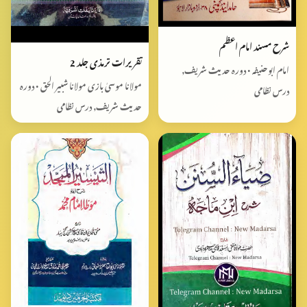
شرح مسند امام اعظم
تقریرات ترمذی جلد 2
امام ابوحنیفہ • دورہ حدیث شریف,
مولانا موسیٰ بازی مولانا شبیر الحق • دورہ
درس نظامی
حدیث شریف, درس نظامی