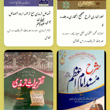
شمائل ترمذی مع ترجمہ اردو خصائل
نصرالباری شرح صحیح البخاری۔جلد۔
نبوی ﷺ
2
امام ترمذی • دورہ حدیث شریف, درس
مولانا محمد عثمان غنی سہارنپور • دورہ
نظامی
حدیث شریف, درس نظامی