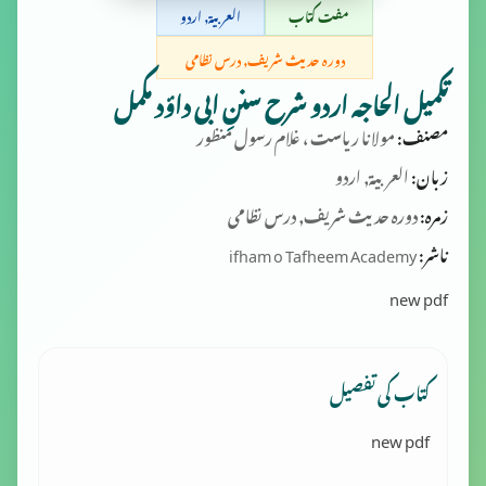
مفت کتاب
العربية, اردو
دورہ حدیث شریف, درس نظامی
تکمیل الحاجہ اردو شرح سننِ ابی داؤد مکمل
مصنف:
مولانا ریاست ، غلام رسول منظور
زبان:
العربية, اردو
زمرہ:
دورہ حدیث شریف, درس نظامی
ناشر:
ifham o Tafheem Academy
new pdf
کتاب کی تفصیل
new pdf