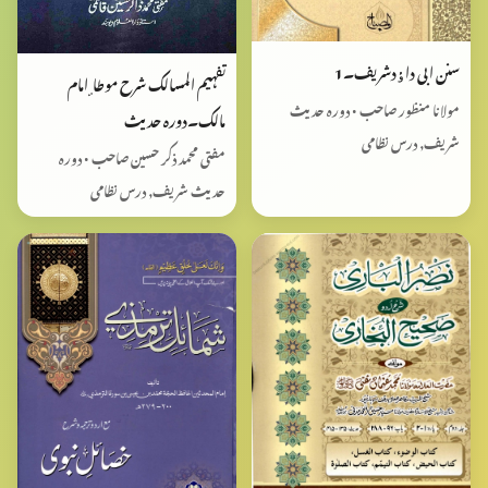
سنن ابی داٶدشریف۔1
تفہیم المسالک شرح موطا ٕ امام
مولانا منظور صاحب • دورہ حدیث
مالک۔دورہ حدیث
شریف, درس نظامی
مفتی محمد ذکر حسین صاحب • دورہ
حدیث شریف, درس نظامی