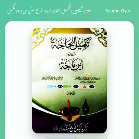
Islamic Gyan
ہوم
›
کتابیں
›
تکمیل الحاجہ اردو شرح سننِ ابی داؤد مکمل