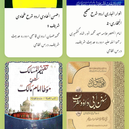
انوار الباری اردو شرح صحیح
احسن الحاوی اردو شرح طحاوی
البخاری-2
شریف 1
امام العصر علامہ سید محمد انور شاہ کشمیری
محمدحسان اردوی قاسمی • دورہ حدیث
رحمۃ اللہ علیہ • دورہ حدیث شریف,
شریف, درس نظامی
درس نظامی