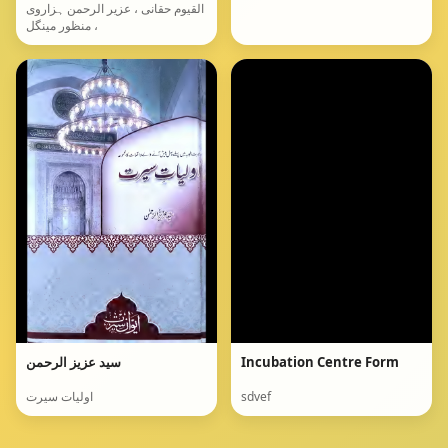
القیوم حقانی ، عزیر الرحمن ہزاروی
، منظور مینگل
Incubation Centre Form
سید عزیز الرحمن
sdvef
اولیات سیرت