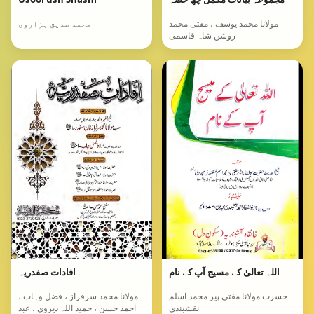
مولانا محمد یوسف ، مفتی محمد
محمد صدیق ہزاروی
روشن شاہ قاسمی
اللہ تعالیٰ کے مسیج آپ کے نام
افادات صفدریہ
حسرت مولانا مفتی پیر محمد اسلم
مولانا محمد سرفراز ، فضل وہاب ،
نقشبندی
احمد حسن ، حمید اللہ دیروی ، عبد