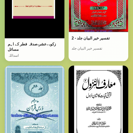
تفسیر خیر البیان جلد - 2
زکوۃ،عشر،صدقہ فطر کے اہم
تفسیر خیر البیان جلد
مسائل
اسداللہ