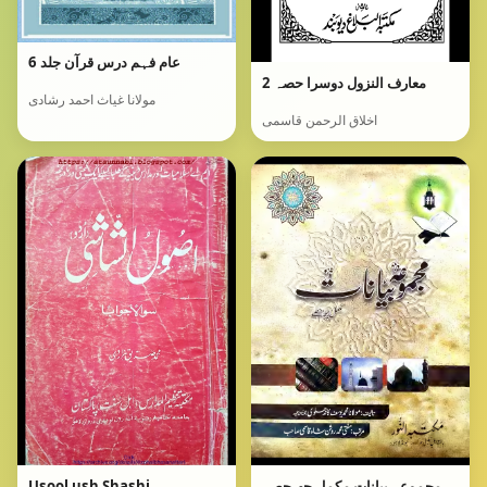
عام فہم درس قرآن جلد 6
معارف النزول دوسرا حصہ 2
مولانا غیاث احمد رشادی
اخلاق الرحمن قاسمی
مجموعہ بیانات مکمل چھ حصہ
Usool ush Shashi