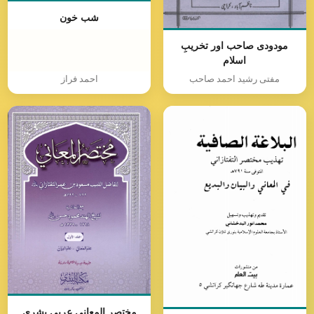
شب خون
مودودی صاحب اور تخریبِ
اسلام
مفتی رشید احمد صاحب
احمد فراز
مختصر المعانی عربی بشری