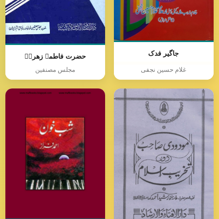
جاگیر فدک
حضرت فاطمہ زھراؑ
غلام حسین نجفی
مجلس مصنفین