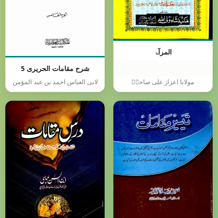
المرآۃ
شرح مقامات الحریری 5
مولانا اعزاز علی صاحبؒ
لابی العباس احمد بن عبد المؤمن