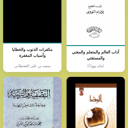
مكفرات الذنوب والخطايا
آداب العالم والمتعلم والمفتي
وأسباب المغفرة
والمستفتي
امام نوویؒ
سعید بن علی القحطانی