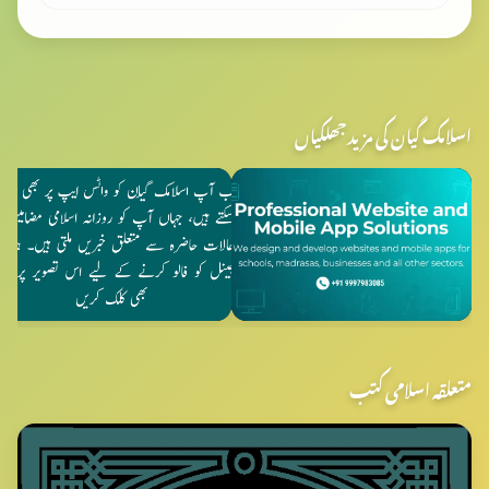
اسلامک گیان کی مزید جھلکیاں
متعلقہ اسلامی کتب