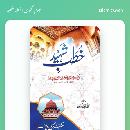
Islamic Gyan
ہوم
›
کتابیں
›
خطبہ شھید