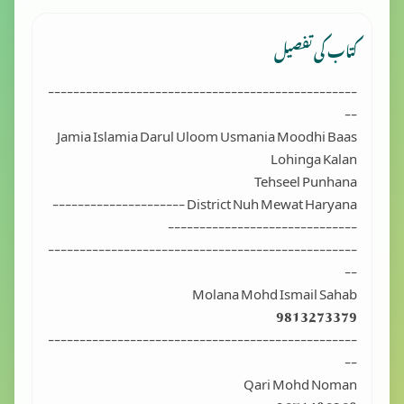
کتاب کی تفصیل
-------------------------------------------------
--
Jamia Islamia Darul Uloom Usmania Moodhi Baas
Lohinga Kalan
Tehseel Punhana
District Nuh Mewat Haryana ---------------------
------------------------------
-------------------------------------------------
--
Molana Mohd Ismail Sahab
9813273379
-------------------------------------------------
--
Qari Mohd Noman
9671406260