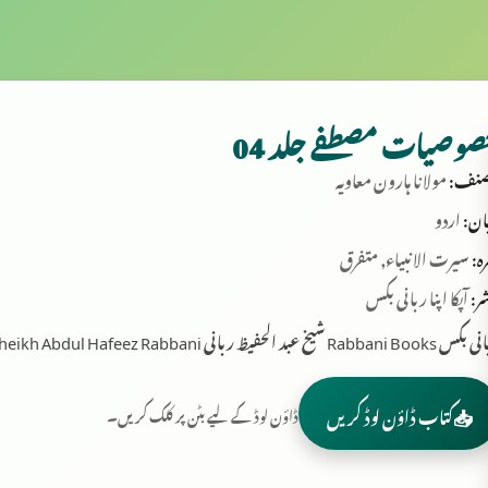
وصیات مصطفے جلد 04
نف:
مولانا ہارون معاویہ
ان:
اردو
ہ:
سیرت الانبیاء, متفرق
ر:
آپکا اپنا ربانی بکس
Rabbani B شیخ عبد الحفیظ ربانی Sheikh Abdul Hafeez Rabbani
📥
کتاب ڈاؤن لوڈ کریں
ڈاؤن لوڈ کے لیے بٹن پر کلک کریں۔