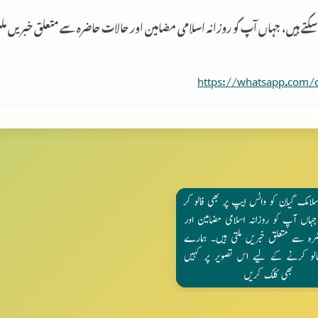
 سکتے ہیں، جہاں آپ کو روزانہ اسلامی مضامین اور حالات حاضرہ سے متعلق خبریں م
https://whatsapp.com