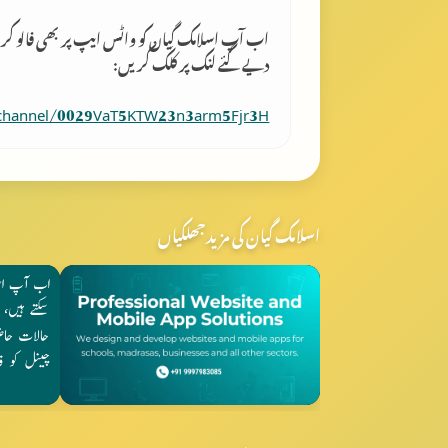
اب آپ اسلامک گِیان کو واٹس ایپ پر بھی فالو کر
دیے گئے لنک پر کلک کریں:
/channel/0029VaT5KTW23n3arm5Fjr3H
اسلامک گیان کی مزید جھلکیاں