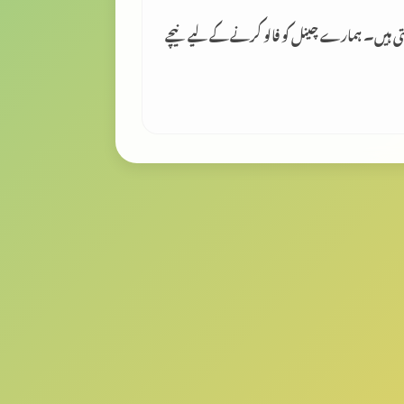
لتی ہیں۔ ہمارے چینل کو فالو کرنے کے لیے نیچے