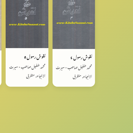
نقوش رسول ٥
نقوش رسول ٤
محمد طفیل صاحب • سیرت
محمد طفیل صاحب • سیرت
الانبیاء, متفرق
الانبیاء, متفرق