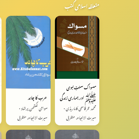
متعلقہ اسلامی کتب
مسواک سنتِ نبوی
عرب کا چاند
ﷺ اور ہماری زندگی
سوامی لکشمن پرشاد •
محمد عمر قاسمی کاماریڈی •
سیرت الانبیاء, متفرق
سیرت الانبیاء, متفرق