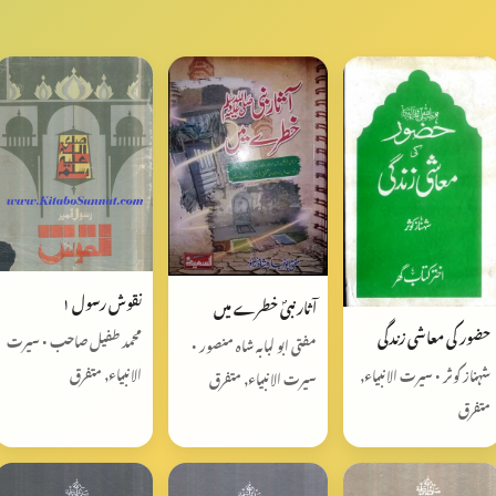
نقوش رسول ١
آثار نبیؐ خطرے میں
حضور کی معاشی زندگی
محمد طفیل صاحب • سیرت
مفتی ابو لبابہ شاہ منصور •
الانبیاء, متفرق
شہناز کوثر • سیرت الانبیاء,
سیرت الانبیاء, متفرق
متفرق