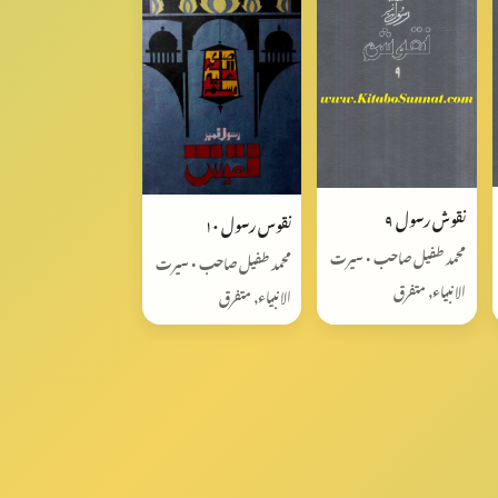
نقوش رسول ٩
نقوس رسول ١٠
محمد طفیل صاحب • سیرت
محمد طفیل صاحب • سیرت
الانبیاء, متفرق
الانبیاء, متفرق