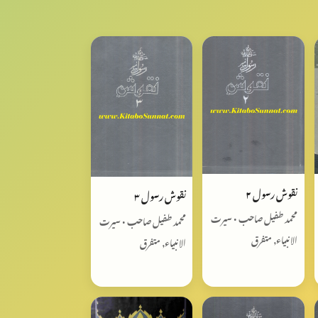
نقوش رسول ٢
نقوش رسول ٣
محمد طفیل صاحب • سیرت
محمد طفیل صاحب • سیرت
الانبیاء, متفرق
الانبیاء, متفرق