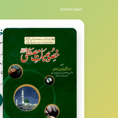
Islamic Gyan
خص
مص
زب
زمر
ناش
ربانی بکس ooks