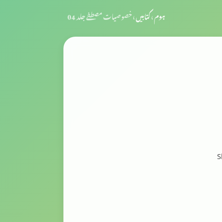
ہوم
›
کتابیں
›
خصوصیات مصطفے جلد 04