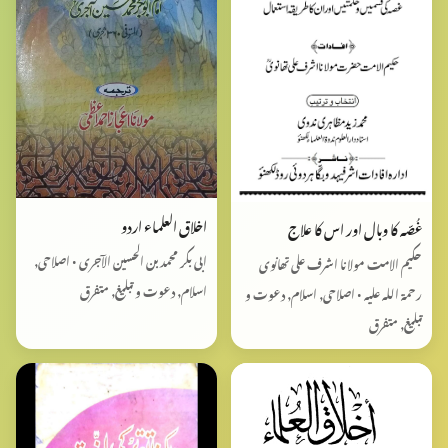
اخلاق العلماء اردو
غُصّہ کا وبال اور اس کا علاج
ابی بکر محمد بن الحسین الآجری • اصلاحی,
حکیم الامت مولانا اشرف علی تھانوی
اسلام, دعوت و تبلیغ, متفرق
رحمۃ اللہ علیہ • اصلاحی, اسلام, دعوت و
تبلیغ, متفرق