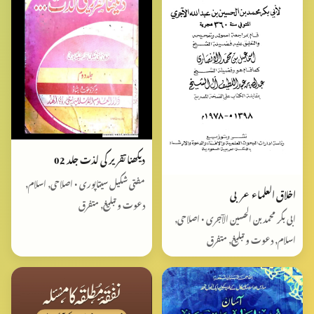
دیکھنا تقریر کی لذت جلد 02
مفتی شکیل سیتاپوری • اصلاحی, اسلام,
اخلاق العلماء عربی
دعوت و تبلیغ, متفرق
ابی بکر محمد بن الحسین الآجری • اصلاحی,
اسلام, دعوت و تبلیغ, متفرق