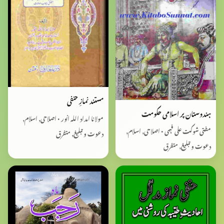
مستند نمازِ حنفی
ہندوستان پر اسلامی حکومت
مولانا امداد اللہ انور • اصلاحی, اسلام,
مفتی شوکت علی فہمی • اصلاحی, اسلام,
دعوت و تبلیغ, متفرق
دعوت و تبلیغ, متفرق