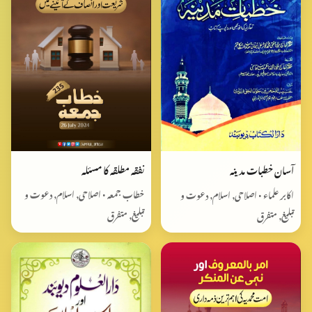
نفقہ مطلقہ کا مسئلہ
آسان خطبات مدینہ
خطاب جمعہ • اصلاحی, اسلام, دعوت و
اکابر علماء • اصلاحی, اسلام, دعوت و
تبلیغ, متفرق
تبلیغ, متفرق