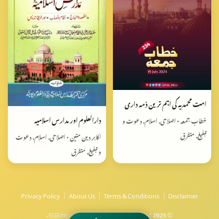
امت محمدیہ کی اہم ترین ذمہ داری
دارالعلوم اور مدارس اسلامیہ
خطاب جمعہ • اصلاحی, اسلام, دعوت و
تبلیغ, متفرق
اکابر دین متین • اصلاحی, اسلام, دعوت
و تبلیغ, متفرق
Privacy Policy
|
About Us
|
Terms & Conditions
|
Disclaimer
© 2025 SGEmplus Global. All rights reserved.