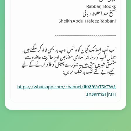
Rabbani Books
شیخ عبد الحفیظ ربانی
Sheikh Abdul Hafeez Rabbani
------------------------------
اب آپ اسلامک گِیان کو واٹس ایپ پر بھی فالو کر سکتے ہیں،
جہاں آپ کو روزانہ اسلامی مضامین اور حالات حاضرہ سے
متعلق خبریں ملتی ہیں۔ ہمارے چینل کو فالو کرنے کے لیے
نیچے دیے گئے لنک پر کلک کریں:
https://whatsapp.com/channel/0029VaT5KTW2
3n3arm5Fjr3H