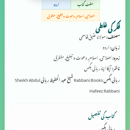
مفت کتاب
اردو
اصلاحی, اسلام, دعوت و تبلیغ, متفرق
فکر کی غلطی
مصنف:
مولانا عتیق قاسمی
زبان:
اردو
زمرہ:
اصلاحی, اسلام, دعوت و تبلیغ, متفرق
ناشر:
آپکا اپنا ربانی بکس
ربانی بکس Rabbani Books شیخ عبد الحفیظ ربانی Sheikh Abdul
Hafeez Rabbani
کتاب کی تفصیل
ربانی بکس