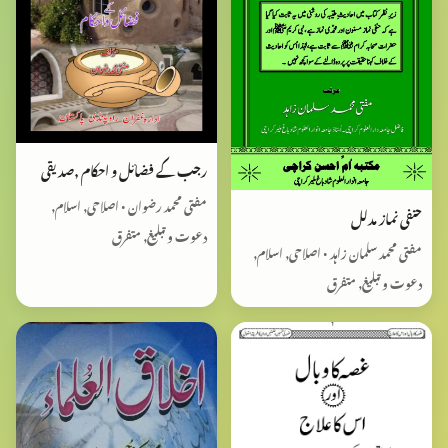
رجب کے فضائل و احکام ,صدیقی
مفتی محمد رضوان • اصلاحی, اسلام,
حنفی نماز مدلل
دعوت و تبلیغ, متفرق
مفتی محمد سلمان زاہد • اصلاحی, اسلام,
دعوت و تبلیغ, متفرق