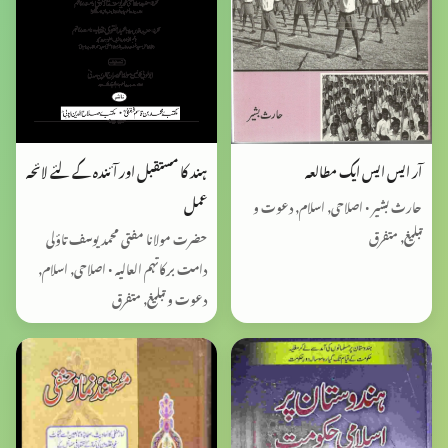
ہند کا مستقبل اور آئندہ کے لئے لائحہ
آر ایس ایس ایک مطالعہ
عمل
حارث بشیر • اصلاحی, اسلام, دعوت و
تبلیغ, متفرق
حضرت مولانا مفتی محمد یوسف تاؤلی
دامت برکاتہم العالیہ • اصلاحی, اسلام,
دعوت و تبلیغ, متفرق