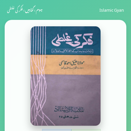
Islamic Gyan
ہوم
›
کتابیں
›
فکر کی غلطی