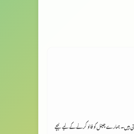
لتی ہیں۔ ہمارے چینل کو فالو کرنے کے لیے نیچے