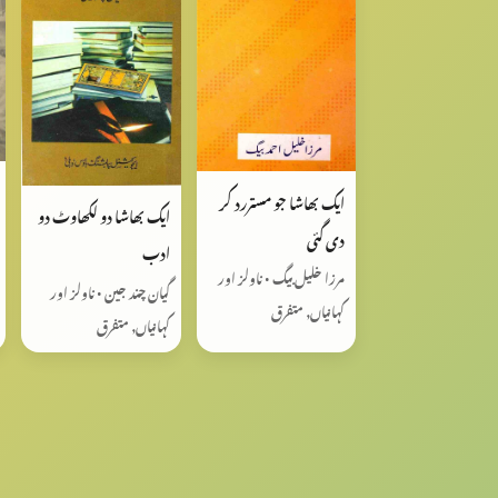
ایک بھاشا جو مستررد کر
ایک بھاشا دو لکھاوٹ دو
دی گئی
ادب
مرزا خلیل بیگ • ناولز اور
گیان چند جین • ناولز اور
کہانیاں, متفرق
کہانیاں, متفرق