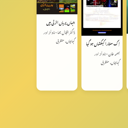
جہاں پریاں اترتی ہیں
ڈاکٹر اقبال ہما • ناولز اور
کہانیاں, متفرق
اِ ک ستارا کہکشاں ہو گیا
بسمہ خان • ناولز اور
کہانیاں, متفرق