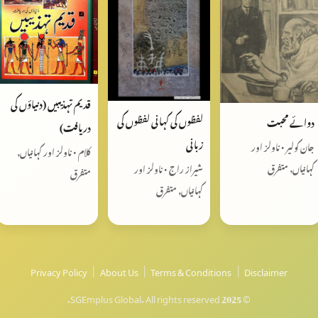
قدیم تہذیبیں (دنیاؤں کی
لفظوں کی کہانی لفظوں کی
دوائے محبت
دریافت)
زبانی
جان کولیر • ناولز اور
کلام • ناولز اور کہانیاں,
کہانیاں, متفرق
شیراز راج • ناولز اور
متفرق
کہانیاں, متفرق
Privacy Policy
|
About Us
|
Terms & Conditions
|
Disclaimer
© 2025 SGEmplus Global. All rights reserved.