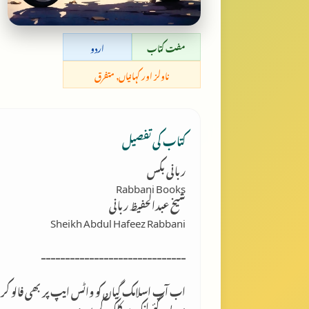
مفت کتاب
اردو
ناولز اور کہانیاں, متفرق
کتاب کی تفصیل
ربانی بکس
Rabbani Books
شیخ عبدالحفیظ ربانی
Sheikh Abdul Hafeez Rabbani
------------------------------
اب آپ اسلامک گِیان کو واٹس ایپ پر بھی فالو کر
دیے گئے لنک پر کلک کریں: