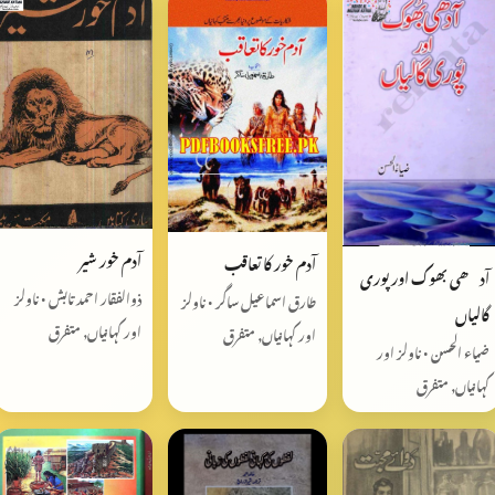
آدم خور شیر
آدم خور کا تعاقب
آدھی بھوک اور پوری
ذوالفقار احمد تابش • ناولز
طارق اسماعیل ساگر • ناولز
گالیاں
اور کہانیاں, متفرق
اور کہانیاں, متفرق
ضیاء الحسن • ناولز اور
کہانیاں, متفرق