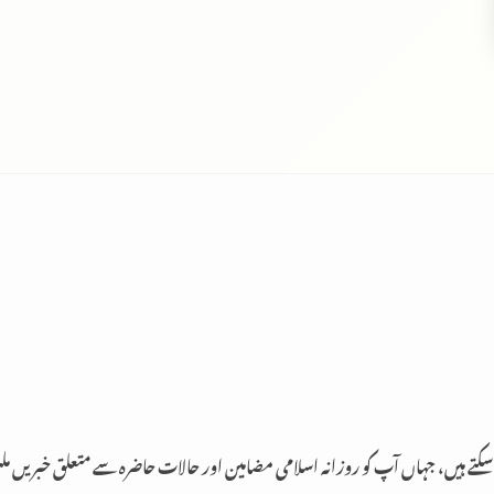
 سکتے ہیں، جہاں آپ کو روزانہ اسلامی مضامین اور حالات حاضرہ سے متعلق خبریں م