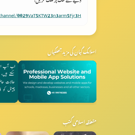
/channel/0029VaT5KTW23n3arm5Fjr3H
اسلامک گیان کی مزید جھلکیاں
متعلقہ اسلامی کتب