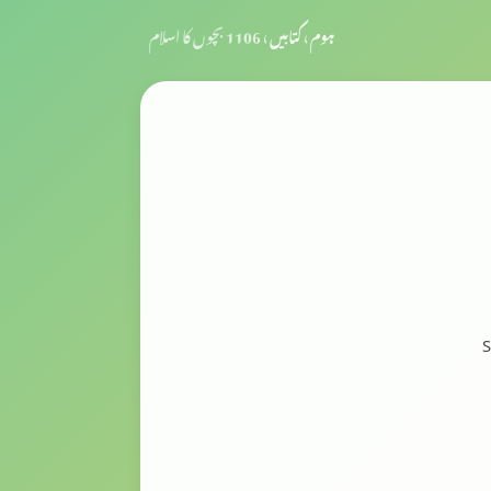
ہوم
›
کتابیں
›
1106 بچوں کا اسلام