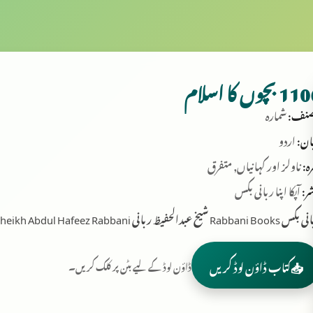
 بچوں کا اسلام
نف:
شمارہ
ان:
اردو
ہ:
ناولز اور کہانیاں, متفرق
ر:
آپکا اپنا ربانی بکس
Rabbani B شیخ عبدالحفیظ ربانی Sheikh Abdul Hafeez Rabbani
📥
کتاب ڈاؤن لوڈ کریں
ڈاؤن لوڈ کے لیے بٹن پر کلک کریں۔