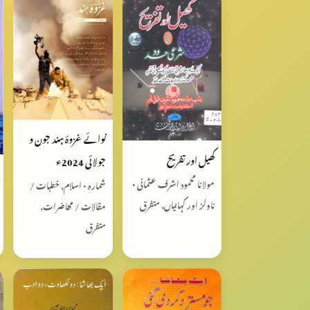
نوائے غزوۂ ہند جون و
کھیل اور تفریح
جولائی 2024ء
مولانا محمود اشرف عثمانی •
شمارہ • اسلام, خطبات /
ناولز اور کہانیاں, متفرق
مقالات / محاضرات,
متفرق