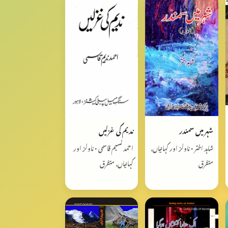
شہر میں سمندر
ندیم کی غزلیں
شاہد اختر • ناولز اور کہانیاں,
احمد نسیم قاسمی • ناولز اور
متفرق
کہانیاں, متفرق