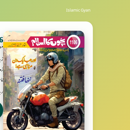
Islamic Gyan
1106
مص
زب
زمر
ناش
ربانی بکس ooks