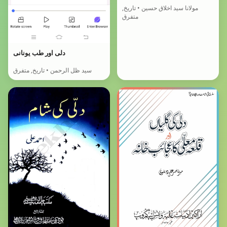
مولانا سید اخلاق حسین • تاریخ,
متفرق
دلی اور طب یونانی
سید ظل الرحمن • تاریخ, متفرق