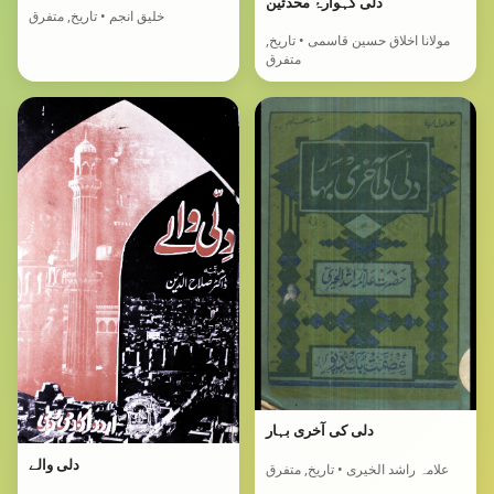
دلی گہوارۂ محدثین
خلیق انجم • تاریخ, متفرق
مولانا اخلاق حسین قاسمی • تاریخ,
متفرق
دلی کی آخری بہار
دلی والے
علامہ راشد الخیری • تاریخ, متفرق