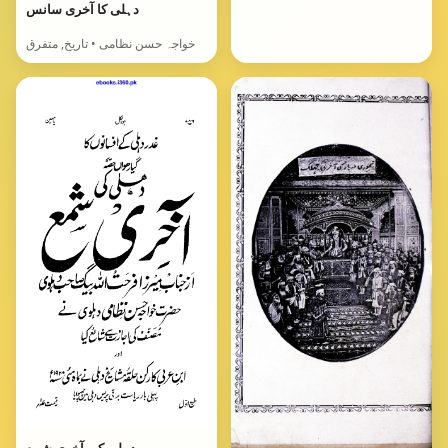
دہلی کا آخری سانس
خواجہ حسن نظامی • تاریخ, متفرق
دہلی کی آخری شمع