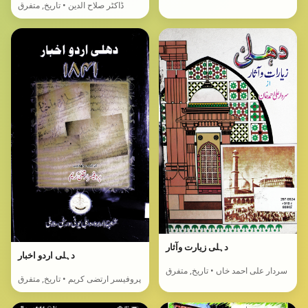
ڈاکٹر صلاح الدین • تاریخ, متفرق
دہلی زیارت وآثار
دہلی اردو اخبار
سردار علی احمد خاں • تاریخ, متفرق
پروفیسر ارتضی کریم • تاریخ, متفرق