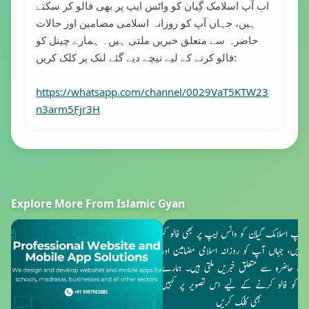
اب آپ اسلامک گِیان کو واٹس ایپ پر بھی فالو کر سکتے
ہیں، جہاں آپ کو روزانہ اسلامی مضامین اور حالات
حاضرہ سے متعلق خبریں ملتی ہیں۔ ہمارے چینل کو
فالو کرنے کے لیے نیچے دیے گئے لنک پر کلک کریں:
https://whatsapp.com/channel/0029VaT5KTW23
n3arm5Fjr3H
Explore More From Islamic Gyan