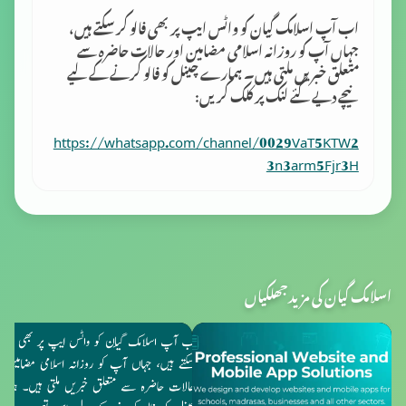
اب آپ اسلامک گِیان کو واٹس ایپ پر بھی فالو کر سکتے ہیں،
جہاں آپ کو روزانہ اسلامی مضامین اور حالات حاضرہ سے
متعلق خبریں ملتی ہیں۔ ہمارے چینل کو فالو کرنے کے لیے
نیچے دیے گئے لنک پر کلک کریں:
https://whatsapp.com/channel/0029VaT5KTW2
3n3arm5Fjr3H
اسلامک گیان کی مزید جھلکیاں