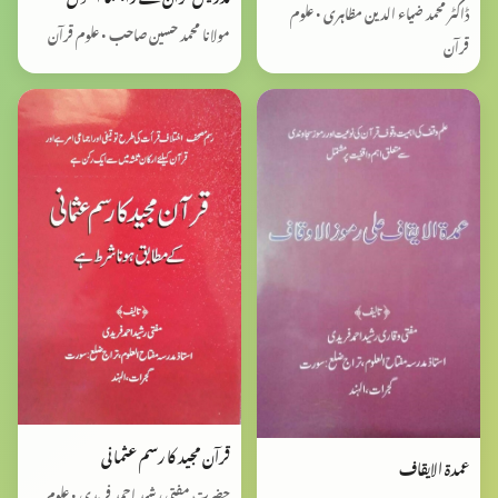
ڈاکٹر محمد ضیاء الدین مظاہری • علوم
مولانا محمد حسین صاحب • علوم قرآن
قرآن
قرآن مجید کا رسم عثمانی
عمدة الایقاف
حضرت مفتی رشید احمد فریدی • علوم