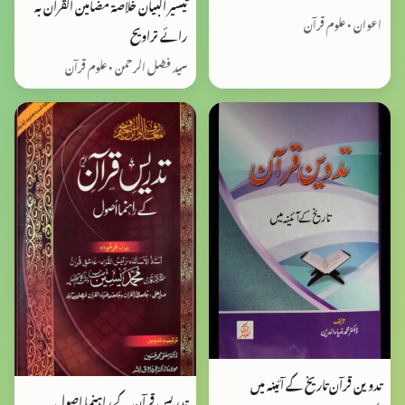
تیسیر البیان خلاصۃ مضامین القران بہ
اعوان • علوم قرآن
رائے تراویح
سید فضل الرحمن • علوم قرآن
تدوین قرآن تاریخ کے آئینہ میں
تدریس قرآن کے راہنما اصول