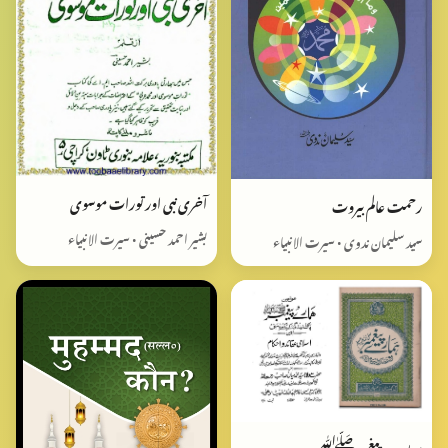
آخری نبی اور تورات موسوی
رحمت عالم بیروت
بشیر احمد حسینی • سیرت الانبیاء
سید سلیمان ندوی • سیرت الانبیاء