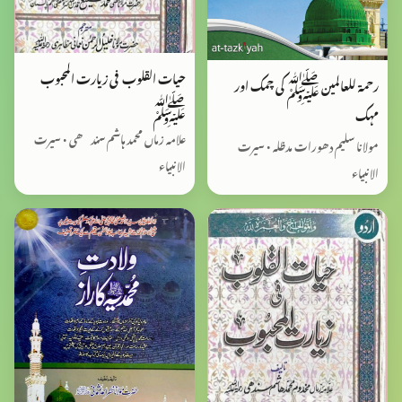
حیات القلوب فی زیارت المحبوب
رحمۃ للعالمین ﷺ کی چمک اور
ﷺ
مہک
علامہ زماں محمد ہاشم سندھی • سیرت
مولانا سلیم دھورات مدظلہ • سیرت
الانبیاء
الانبیاء