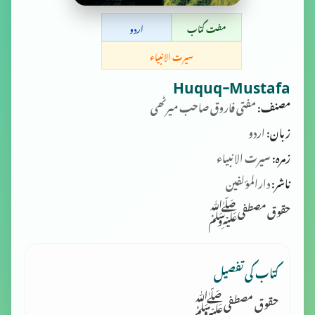
مفت کتاب
اردو
سیرت الانبیاء
Huquq-Mustafa
مصنف:
مفتی فاروق صاحب میرٹھی
زبان:
اردو
زمرہ:
سیرت الانبیاء
ناشر:
دارالمؤلفین
حقوق مصطفیﷺ
کتاب کی تفصیل
حقوق مصطفیﷺ