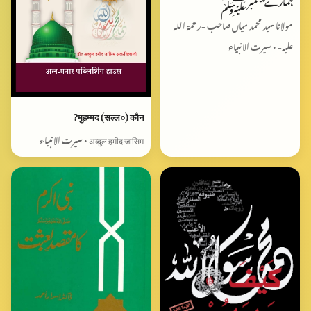
ہمارے پیغمبر ﷺ
مولانا سید محمد میاں صاحب -رحمۃ اللہ
علیہ- • سیرت الانبیاء
मुहम्मद (सल्ल०) कौन?
अब्दुल हमीद जासिम • سیرت الانبیاء