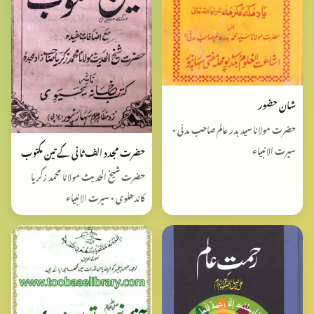
شان حضور
حضرت مولانا سید بدر عالم صاحب مدنی •
سیرت الانبیاء
حضرت مجدد الف ثانی کے تین مکتوب
حضرت شیخ الحدیث مولانا محمد زکریا
کاندھلوی • سیرت الانبیاء