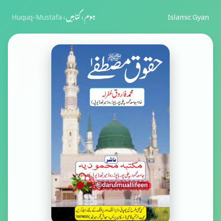
Islamic Gyan
ہوم
›
کتابیں
›
Huquq-Mustafa