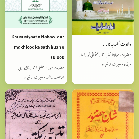
Khususiyaat e Nabawi aur
ولادت محمدیہ کا راز
makhlooq ke sath husn e
حضرت مولانا ظفر احمد عثمانی نور اللہ
sulook
مرقدہ • سیرت الانبیاء
حضرت مولانا مفتی احمد خانپوری
صاحب مدظلہ • سیرت الانبیاء