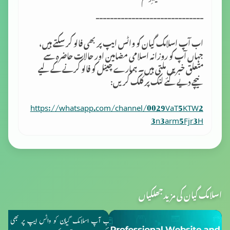
------------------------------
اب آپ اسلامک گِیان کو واٹس ایپ پر بھی فالو کر سکتے ہیں،
جہاں آپ کو روزانہ اسلامی مضامین اور حالات حاضرہ سے
متعلق خبریں ملتی ہیں۔ ہمارے چینل کو فالو کرنے کے لیے
نیچے دیے گئے لنک پر کلک کریں:
https://whatsapp.com/channel/0029VaT5KTW2
3n3arm5Fjr3H
اسلامک گیان کی مزید جھلکیاں