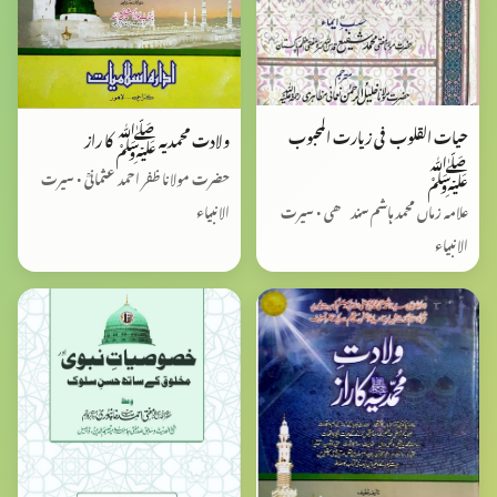
حیات القلوب فی زیارت المحبوب
ولادت محمدیہ ﷺ کا راز
ﷺ
حضرت مولانا ظفر احمد عثمانیؒ • سیرت
الانبیاء
علامہ زماں محمد ہاشم سندھی • سیرت
الانبیاء