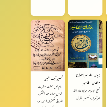
برہان التفاسیر لاصلاح
تفسیر آیت تطہیر
سلطان التفاسیر
امام اہل سنت حضرت
شیخ الاسلام مولانا ثناء اللہ
اقدس مولانا عبد الشکور
امرتسری • تفسیر القرآن
فاروقی لکھنوی قدس سرہ