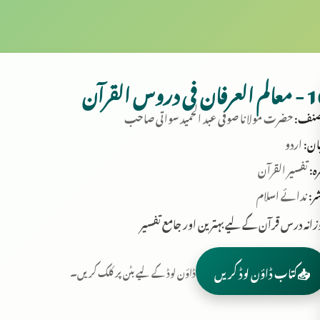
عرفان فی دروس القرآن
نف:
حضرت مولانا صوفی عبد الحمید سواتی صاحب
ان:
اردو
ہ:
تفسیر القرآن
ر:
ندائے اسلام
زانہ درس قرآن کے لیے بہترین اور جامع تفسیر
📥
کتاب ڈاؤن لوڈ کریں
ڈاؤن لوڈ کے لیے بٹن پر کلک کریں۔