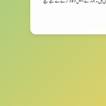
لتی ہیں۔ ہمارے چینل کو فالو کرنے کے لیے نیچے