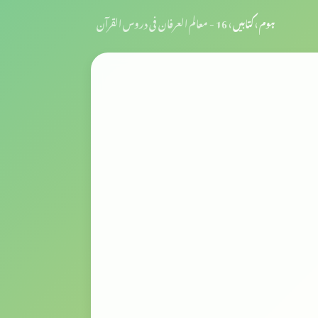
ہوم
›
کتابیں
›
16 - معالم العرفان فی دروس القرآن