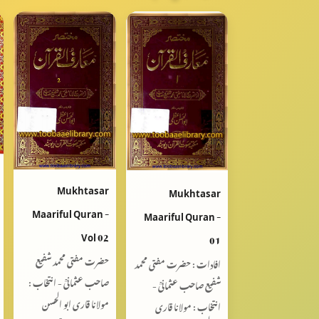
Mukhtasar
Mukhtasar
Maariful Quran -
Maariful Quran -
Vol 02
01
حضرت مفتی محمد شفیع
افادات : حضرت مفتی محمد
صاحب عثمانیؒ - انتخاب :
شفیع صاحب عثمانیؒ -
مولانا قاری ابو الحسن
انتخاب : مولانا قاری