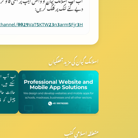
اب آپ اسلامک گِیان کو واٹس ایپ پر بھی فالو کر
دیے گئے لنک پر کلک کریں:
/channel/0029VaT5KTW23n3arm5Fjr3H
اسلامک گیان کی مزید جھلکیاں
متعلقہ اسلامی کتب