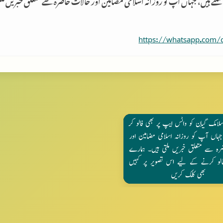
 سکتے ہیں، جہاں آپ کو روزانہ اسلامی مضامین اور حالات حاضرہ سے متعلق خبریں م
https://whatsapp.com