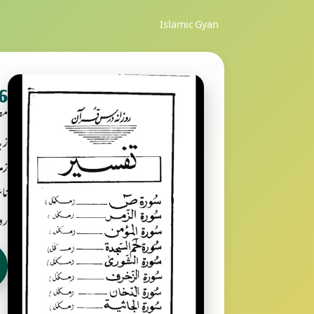
Islamic Gyan
16 - معالم ال
مص
زب
زمر
ناش
رو