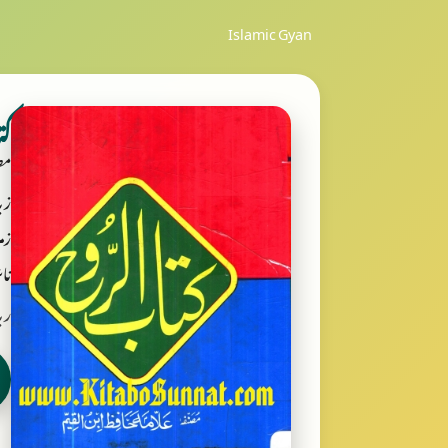
Islamic Gyan
ک
مص
زب
زمر
ناش
ربانی بکس ooks