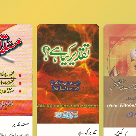
مسئلہ تقدیر
تقدیر کیا ہے
اکابرین • اسلام, اسلا
مغرب كی كشمكش