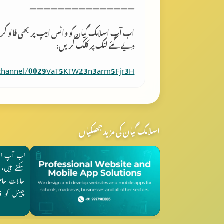
------------------------------
اب آپ اسلامک گِیان کو واٹس ایپ پر بھی فالو کر
دیے گئے لنک پر کلک کریں:
/channel/0029VaT5KTW23n3arm5Fjr3H
اسلامک گیان کی مزید جھلکیاں