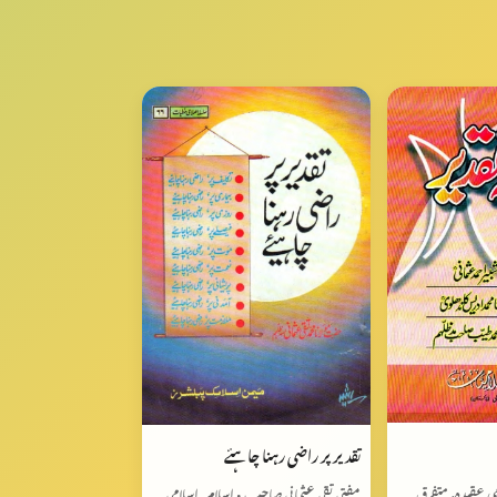
تقدیر پر راضی رہنا چاہئے
می عقیدہ, متفرق
مفتی تقی عثمانی صاحب • اسلام, اسلامی