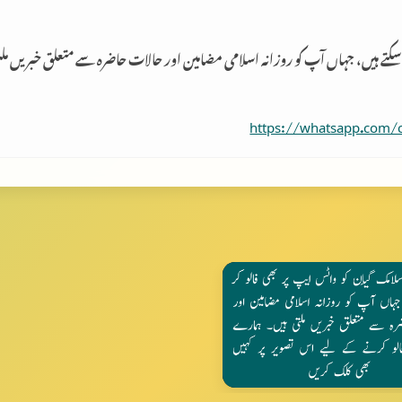
 سکتے ہیں، جہاں آپ کو روزانہ اسلامی مضامین اور حالات حاضرہ سے متعلق خبریں م
https://whatsapp.com