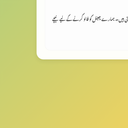
لتی ہیں۔ ہمارے چینل کو فالو کرنے کے لیے نیچے