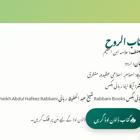
تاب الروح
نف:
علامہ ابن القیم
ان:
اردو
ہ:
اسلام, اسلامی عقیدہ, متفرق
ر:
آپکا اپنا ربانی بکس
Rabbani B شیخ عبد الحفیظ ربانی Sheikh Abdul Hafeez Rabbani
📥
کتاب ڈاؤن لوڈ کریں
ڈاؤن لوڈ کے لیے بٹن پر کلک کریں۔