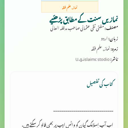
نماز, علم فقہ
نمازیں سنت کے مطابق پڑھئیے
مصنف:
مفتی تقی عثمانی صاحب مدظلہ العالی
زبان:
اردو
زمرہ:
نماز, علم فقہ
ناشر:
U.g.islaimc stodio
کتاب کی تفصیل
------------------------------
اب آپ اسلامک گِیان کو واٹس ایپ پر بھی فالو کر سکتے ہیں،