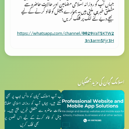
جہاں آپ کو روزانہ اسلامی مضامین اور حالات حاضرہ سے
متعلق خبریں ملتی ہیں۔ ہمارے چینل کو فالو کرنے کے لیے
نیچے دیے گئے لنک پر کلک کریں:
https://whatsapp.com/channel/0029VaT5KTW2
3n3arm5Fjr3H
اسلامک گیان کی مزید جھلکیاں