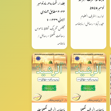
جلد۱، شمارہ۳، ماہ نومبر
نومبر 2024
۲۰۲۴ مطابق جمادی
ادارہ : اشرف العلوم
الاولی ۱۴۴۶-1
حیدرآباد • رسائل / ماہنامہ
مجلس تحریکِ تحفظِ ناموسِ
رسالت لکھنؤ • رسائل /
ماہنامہ
ماہنامہ الرشید لکھنؤ
ماہنامہ الرشید لکھنؤ جلد