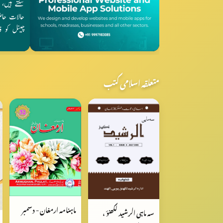
متعلقہ اسلامی کتب
ماہنامہ ارمغان - دسمبر
سہ ماہی الرشید لکھنؤ ،