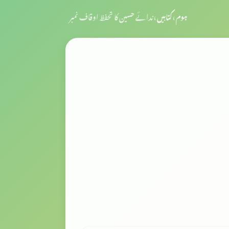
ہوم
›
کتابیں
›
ندائے حسین کا تحفظ اوقاف نمبر