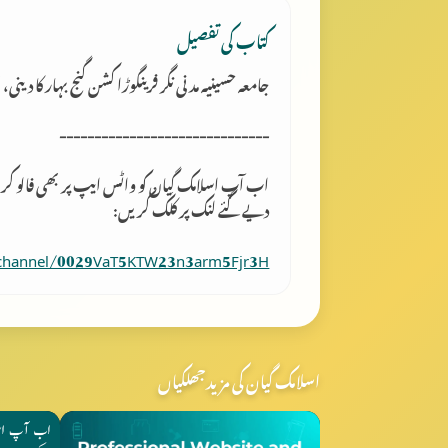
کتاب کی تفصیل
جامعہ حسینیہ مدنی نگر فرینگوڑا کشن گنج بہار کا دینی،
------------------------------
اب آپ اسلامک گِیان کو واٹس ایپ پر بھی فالو کر
دیے گئے لنک پر کلک کریں:
/channel/0029VaT5KTW23n3arm5Fjr3H
اسلامک گیان کی مزید جھلکیاں