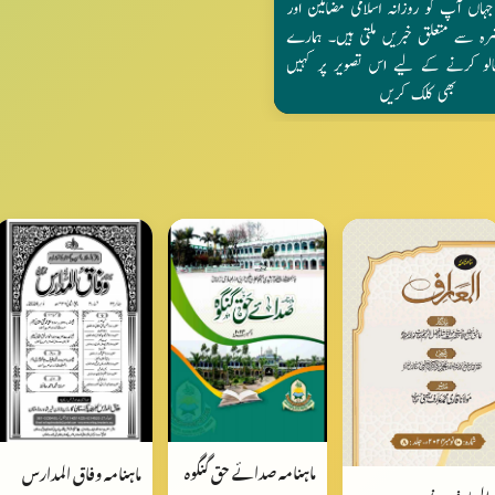
ماہنامہ صدائے حق گنگوہ
ماہنامہ وفاق المدارس