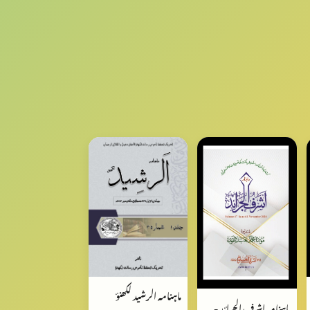
ماہنامہ الرشید لکھنؤ
ماہنامہ اشرف الجرائد -