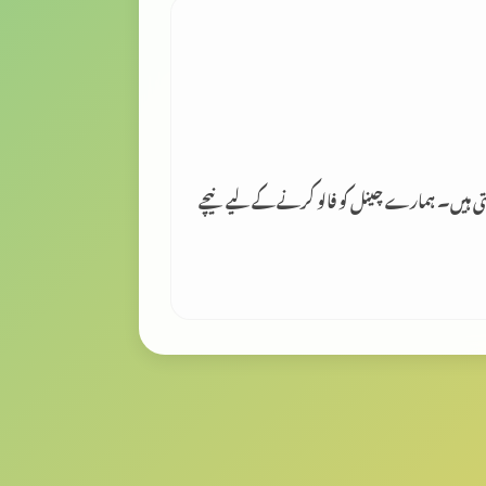
لتی ہیں۔ ہمارے چینل کو فالو کرنے کے لیے نیچے