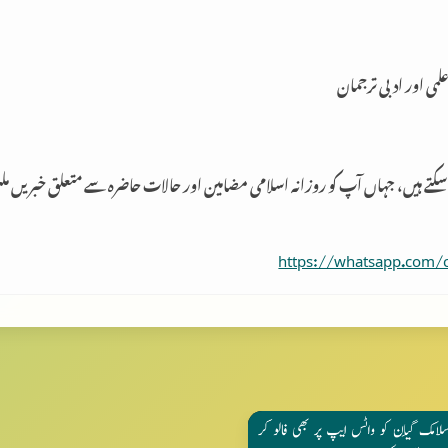
 علمی اور ادبی ترجمان
 سکتے ہیں، جہاں آپ کو روزانہ اسلامی مضامین اور حالات حاضرہ سے متعلق خبریں م
https://whatsapp.com