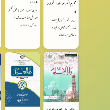
2024
محرم الحرام جلد 1 شمارہ
سرپرست : مولانا محمد کلیم
4
صدیقی صاحب مدظلہ •
مدیر : محمد انس قمر؛ نائب
رسائل / ماہنامہ
مدیر: محمد فیض رشید •
رسائل / ماہنامہ
ماہنامہ دارالعلوم دیوبند -