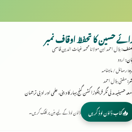
ائے حسین کا تحفظ اوقاف نمبر
نف:
بلال احمد ابن مولانا محمد غیاث الدین قاسمی
ان:
اردو
ہ:
رسائل / ماہنامہ
ر:
مفتی بلال احمد
عہ حسینیہ مدنی نگر فرینگوڑا کشن گنج بہار کا دینی، علمی اور ادبی ترجمان
📥
کتاب ڈاؤن لوڈ کریں
ڈاؤن لوڈ کے لیے بٹن پر کلک کریں۔