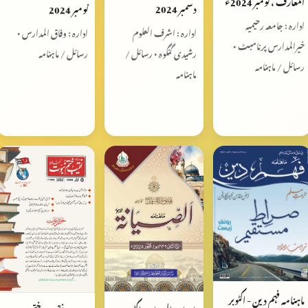
المعارف ، نومبر 2024ء
دسمبر 2024
نومبر 2024
ادارہ : جامعہ رحیمیہ
ادارہ : اشرف العلوم
ادارہ : وفاق المدارس •
خیرالمدارس پرنامبٹ •
رشیدی گنگوہ • رسائل /
رسائل / ماہنامہ
رسائل / ماہنامہ
ماہنامہ
ماہنامہ فہم‌ دین - اکٹوبر