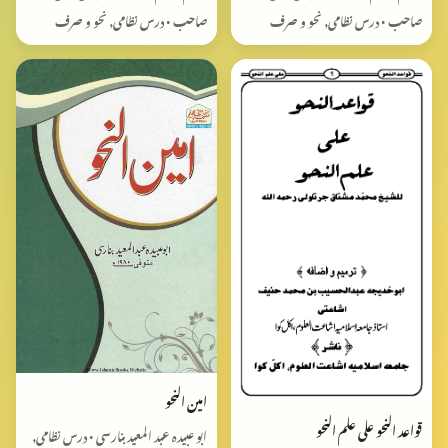
صاحب • درس نظامی, نحو و صرف
صاحب • درس نظامی, نحو و صرف
امین النحو
قواعد النحو علی علم النحو
ابو عبیدہ عبد المعید بنارسی • درس نظامی,