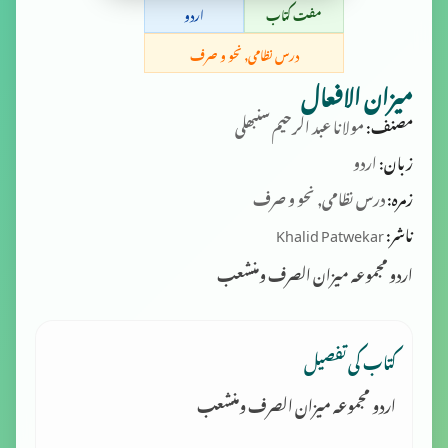
مفت کتاب
اردو
درس نظامی, نحو و صرف
میزان الافعال
مصنف:
مولانا عبد الرحیم سنبھلی
زبان:
اردو
زمرہ:
درس نظامی, نحو و صرف
ناشر:
Khalid Patwekar
اردو مجموعہ میزان الصرف ومنشعب
کتاب کی تفصیل
اردو مجموعہ میزان الصرف ومنشعب