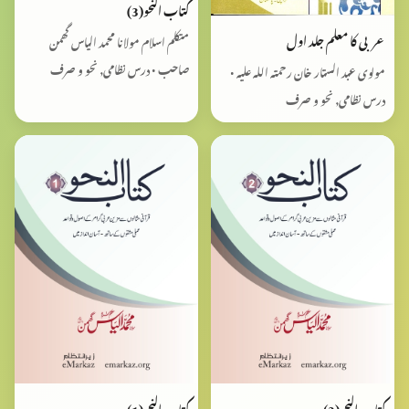
کتاب النحو(3)
عربی کا معلم جلد اول
متکلم اسلام مولانا محمد الیاس گھمن
صاحب • درس نظامی, نحو و صرف
مولوی عبد الستار خان رحمتہ اللہ علیہ •
درس نظامی, نحو و صرف
کتاب النحو(2)
کتاب النحو(1)