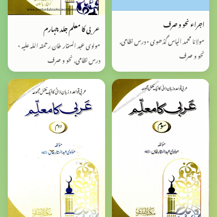
اجراء نحو و صرف
عربی کا معلم جلد چہارم
مولانا محمد الیاس گڈھوی • درس نظامی,
مولوی عبد الستار خان رحمتہ اللہ علیہ •
نحو و صرف
درس نظامی, نحو و صرف