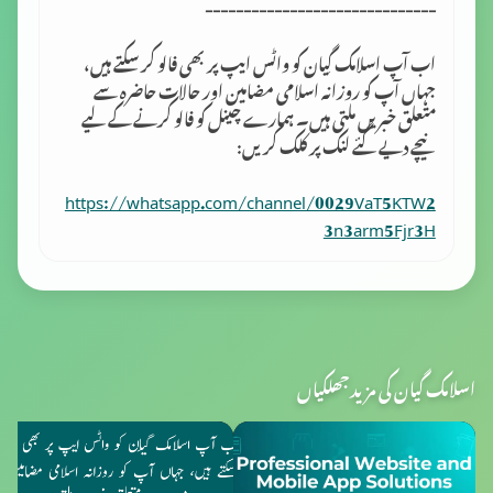
------------------------------
اب آپ اسلامک گِیان کو واٹس ایپ پر بھی فالو کر سکتے ہیں،
جہاں آپ کو روزانہ اسلامی مضامین اور حالات حاضرہ سے
متعلق خبریں ملتی ہیں۔ ہمارے چینل کو فالو کرنے کے لیے
نیچے دیے گئے لنک پر کلک کریں:
https://whatsapp.com/channel/0029VaT5KTW2
3n3arm5Fjr3H
اسلامک گیان کی مزید جھلکیاں