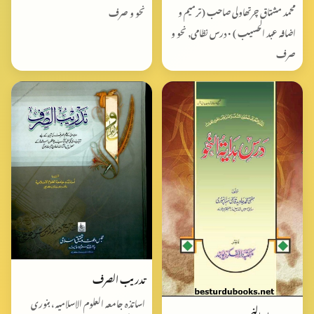
محمد مشتاق چرتھاولی صاحب (ترمیم و
نحو و صرف
اضافہ عبد الحسیب ) • درس نظامی, نحو و
صرف
تدریب الصرف
اساتذہ جامعہ العلوم‌ الاسلامیہ ، بنوری