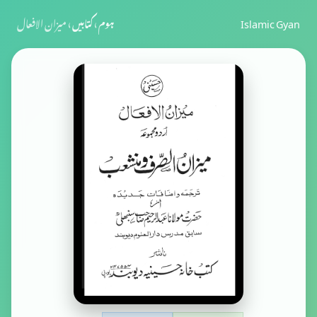
Islamic Gyan
ہوم
›
کتابیں
›
میزان الافعال