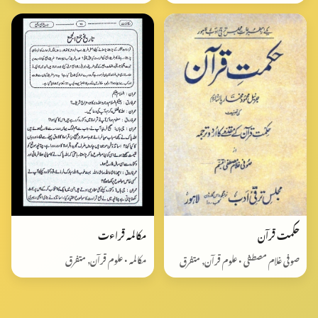
مکالمہ قراءت
حکمت قرآن
مکالمہ • علوم قرآن, متفرق
صوفی غلام مصطفی • علوم قرآن, متفرق