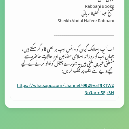
Rabbani Books
شیخ عبد الحفیظ ربانی
Sheikh Abdul Hafeez Rabbani
------------------------------
اب آپ اسلامک گِیان کو واٹس ایپ پر بھی فالو کر سکتے ہیں،
جہاں آپ کو روزانہ اسلامی مضامین اور حالات حاضرہ سے
متعلق خبریں ملتی ہیں۔ ہمارے چینل کو فالو کرنے کے لیے
نیچے دیے گئے لنک پر کلک کریں:
https://whatsapp.com/channel/0029VaT5KTW2
3n3arm5Fjr3H