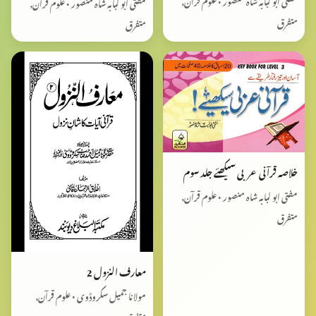
مفتی ابو لبابہ شاہ منصور • علوم قرآن,
مفتی ابو لبابہ شاہ منصور • علوم قرآن,
متفرق
متفرق
خلاصہ قرآنی عربی سیکھئے جلد سوم
مفتی ابو لبابہ شاہ منصور • علوم قرآن,
متفرق
معارف النزول 2
مولانا جمیل سکروڈوی • علوم قرآن,