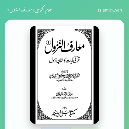
Islamic Gyan
ہوم
›
کتابیں
›
معارف النزول 1