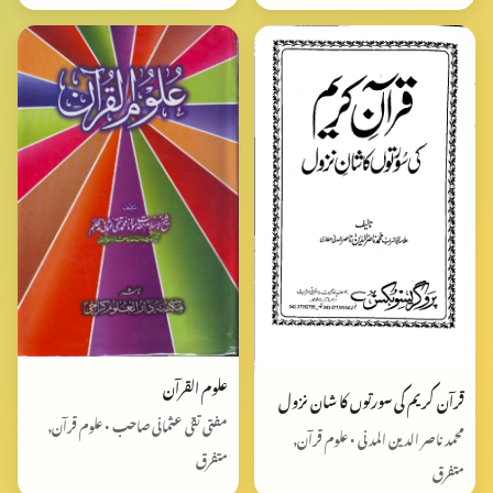
علوم القرآن
قرآن کریم کی سورتوں کا شان نزول
مفتی تقی عثمانی صاحب • علوم قرآن,
محمد ناصر الدین المدنی • علوم قرآن,
متفرق
متفرق