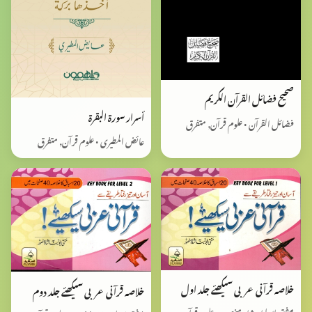
صحيح فضائل القرآن الكريم
أسرار سورة البقرة
فضائل القرآن • علوم قرآن, متفرق
عائض المطیری • علوم قرآن, متفرق
خلاصہ قرآنی عربی سیکھئے جلد اول
خلاصہ قرآنی عربی سیکھئے جلد دوم