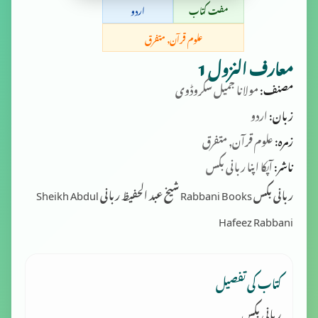
مفت کتاب
اردو
علوم قرآن, متفرق
معارف النزول 1
مصنف:
مولانا جمیل سکروڈوی
زبان:
اردو
زمرہ:
علوم قرآن, متفرق
ناشر:
آپکا اپنا ربانی بکس
ربانی بکس Rabbani Books شیخ عبد الحفیظ ربانی Sheikh Abdul
Hafeez Rabbani
کتاب کی تفصیل
ربانی بکس