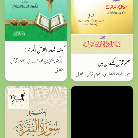
كيف تحفظ القرآن الكريم؟
الدکتور یحیٰ بن عبد الرزاق • علوم قرآن,
ختمِ قرآن کتنے دن میں
متفرق
مولانا ندیم انصاری • علوم قرآن, متفرق