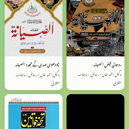
روحانی فیض الصیانہ
چودھوی صدی کے مجدد الصیانہ
وکیل احمد خاں • رسائل / ماہنامہ,
وکیل احمد خاں • رسائل / ماہنامہ,
متفرق
متفرق