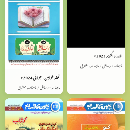
الامداد اکتوبر 2023ء
ماہنامہ • رسائل / ماہنامہ, متفرق
تحفہ خواتین ، جولائی 2024ء
ماہنامہ • رسائل / ماہنامہ, متفرق