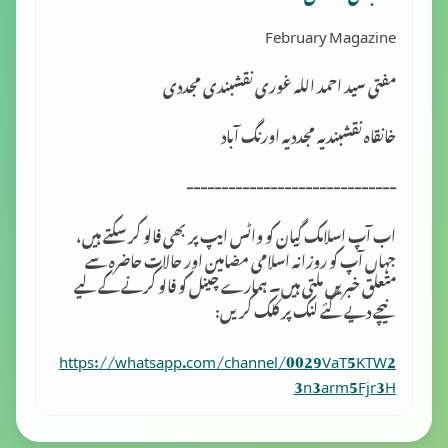
February Magazine
مفتی سید احمد اللہ غوری نقشبندی مجددی
خانقاہ نقشبندیہ مجددیہ اورنگ آباد
------------------------------
اب آپ اسلامک گِیان کو واٹس ایپ پر بھی فالو کر سکتے ہیں،
جہاں آپ کو روزانہ اسلامی مضامین اور حالات حاضرہ سے
متعلق خبریں ملتی ہیں۔ ہمارے چینل کو فالو کرنے کے لیے
نیچے دیے گئے لنک پر کلک کریں:
https://whatsapp.com/channel/0029VaT5KTW2
3n3arm5Fjr3H