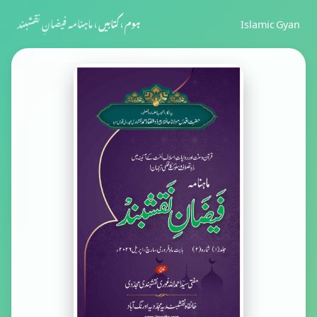
Islamic Gyan
ہوم
›
کتابیں
›
ماہنامہ فیضانِ نقشبند