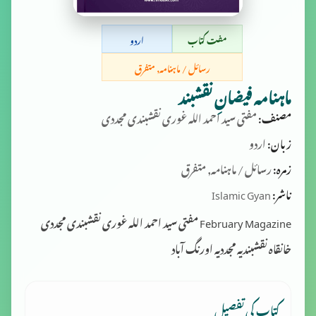
مفت کتاب
اردو
رسائل / ماہنامہ, متفرق
ماہنامہ فیضانِ نقشبند
مصنف:
مفتی سید احمد اللہ غوری نقشبندی مجددی
زبان:
اردو
زمرہ:
رسائل / ماہنامہ, متفرق
ناشر:
Islamic Gyan
February Magazine مفتی سید احمد اللہ غوری نقشبندی مجددی
خانقاہ نقشبندیہ مجددیہ اورنگ آباد
کتاب کی تفصیل