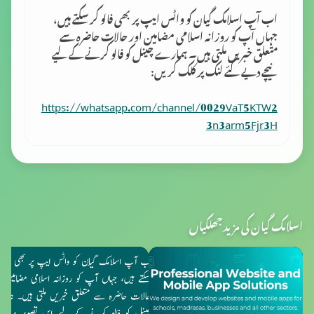
اب آپ اسلامک گِیان کو واٹس ایپ پر بھی فالو کر سکتے ہیں،
جہاں آپ کو روزانہ اسلامی مضامین اور حالات حاضرہ سے
متعلق خبریں ملتی ہیں۔ ہمارے چینل کو فالو کرنے کے لیے
نیچے دیے گئے لنک پر کلک کریں:
https://whatsapp.com/channel/0029VaT5KTW2
3n3arm5Fjr3H
اسلامک گیان کی مزید جھلکیاں