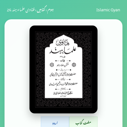
Islamic Gyan
ہوم
›
کتابیں
›
فتاوی علماء ہند 26
مفت کتاب
اردو