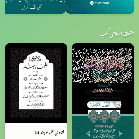
متعلقہ اسلامی کتب
فتاوی علماء ہند 24