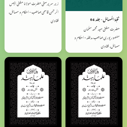
زیر سرپرستی حضرت مولانا مفتی انیس
الرحمن قاسمی صاحب • احکام و مسائل,
نخبۃ المسائل - جلد 04
فتاوی
حضرت مفتی سید محمد سلمان
منصورپوری صاحب مدظلہ • احکام و
مسائل, فتاوی