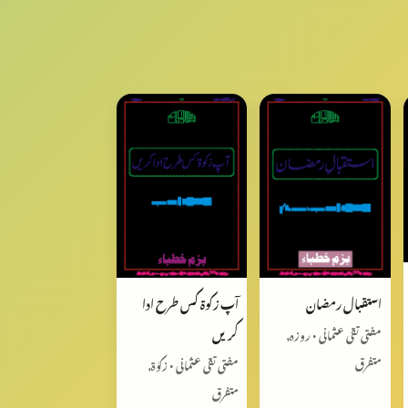
استقبال رمضان
آپ زکوۃ کس طرح ادا
کریں
مفتی تقی عثمانی • روزہ,
متفرق
مفتی تقی عثمانی • زکوٰۃ,
متفرق