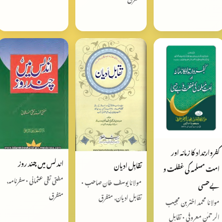
کفروارتداد کا زمانہ اور
اندلس میں چند روز
تقابِل ادیان
امت مسلمہ کی غفلت و
مفتی تقی عثمانی • سفرنامہ,
مولانا یوسف خان صاحب •
بےحسی
متفرق
تقابل ادیان, متفرق
مولانا محمد اختر بن مجیب
الرحمٰن معروفی • تقابل