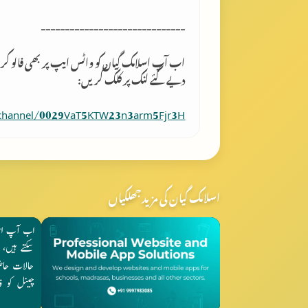
------------------------------
اب آپ اسلامک گِیان کو واٹس ایپ پر بھی فالو کر
دیے گئے لنک پر کلک کریں:
/channel/0029VaT5KTW23n3arm5Fjr3H
اسلامک گیان کی مزید جھلکیاں