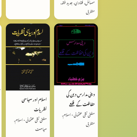
مسائل, فتاوی, جدید فقہ,
متفرق
دینی مدارس دین کی
اسلام اور سیاسی
حفاظت کے قلعے
نظریات
مفتی تقی عثمانی • اسلام,
مفتی تقی عثمانی • اسلام,
متفرق
سیاست