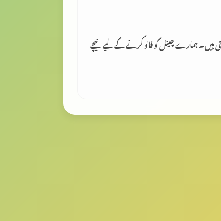
لتی ہیں۔ ہمارے چینل کو فالو کرنے کے لیے نیچے