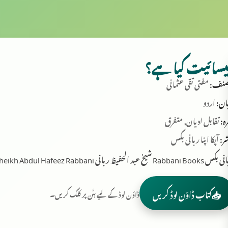
یسائیت کیا ہے؟
نف:
مفتی تقی عثمانی
ان:
اردو
ہ:
تقابل ادیان, متفرق
ر:
آپکا اپنا ربانی بکس
Rabbani B شیخ عبد الحفیظ ربانی Sheikh Abdul Hafeez Rabbani
📥
کتاب ڈاؤن لوڈ کریں
ڈاؤن لوڈ کے لیے بٹن پر کلک کریں۔