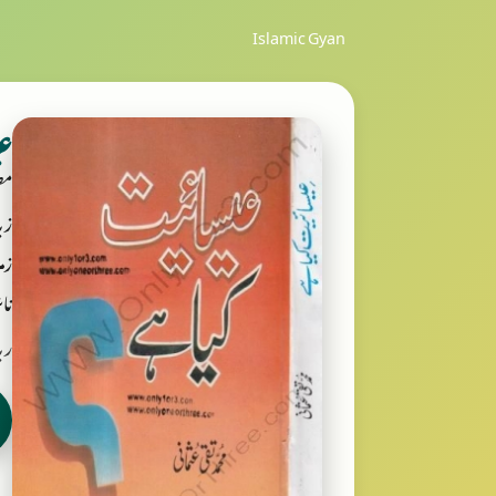
Islamic Gyan
ع
مص
زب
زمر
ناش
ربانی بکس ooks