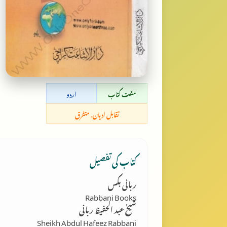
مفت کتاب
اردو
تقابل ادیان, متفرق
کتاب کی تفصیل
ربانی بکس
Rabbani Books
شیخ عبد الحفیظ ربانی
Sheikh Abdul Hafeez Rabbani