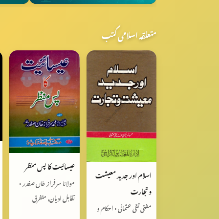
متعلقہ اسلامی کتب
عیسائیت کا پس منظر
اسلام اور جدید معیشت
مولانا سرفراز خاں صفدر •
وتجارت
تقابل ادیان, متفرق
مفتی تقی عثمانی • احکام و