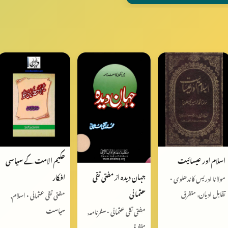
اسلام اور عیسائیت
حکیم الامت کے سیاسی
جہان دیدہ از مفتی تقی
افکار
مولانا ادریس کاندھلوی •
عثمانی
تقابل ادیان, متفرق
مفتی تقی عثمانی • اسلام,
سیاست
مفتی تقی عثمانی • سفرنامہ,
متفرق