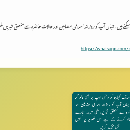
 سکتے ہیں، جہاں آپ کو روزانہ اسلامی مضامین اور حالات حاضرہ سے متعلق خبریں م
https://whatsapp.com