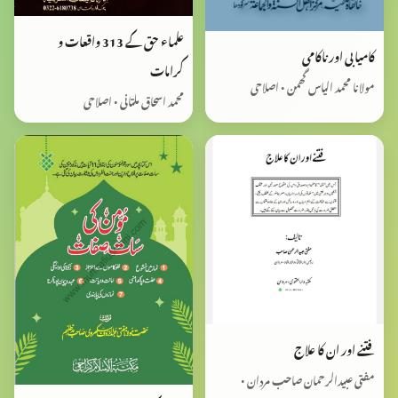
علماء حق کے 313 واقعات و
کامیابی اور ناکامی
کرامات
مولانا محمد الیاس گھمن • اصلاحی
محمد اسحاق ملتانی • اصلاحی
فتنے اور ان کا علاج
مفتی عبیدالرحمان صاحب مردان •