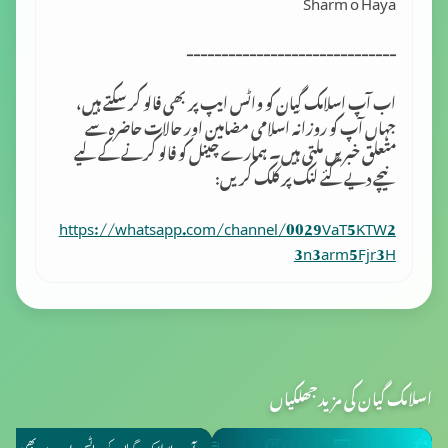
Sharm o Haya
------------------------------
اب آپ اسلامک گِیان کو واٹس ایپ پر بھی فالو کر سکتے ہیں،
جہاں آپ کو روزانہ اسلامی مضامین اور حالات حاضرہ سے
متعلق خبریں ملتی ہیں۔ ہمارے چینل کو فالو کرنے کے لیے
نیچے دیے گئے لنک پر کلک کریں:
https://whatsapp.com/channel/0029VaT5KTW2
3n3arm5Fjr3H
اسلامک گیان کی مزید جھلکیاں