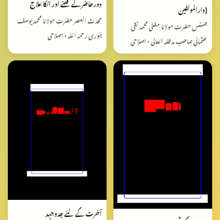
دورحاضر کے فتنے اور انکا علاج
{دارالمولفین
محدث العصر حضرت مولانا محمد یوسف
جسٹس حضرت مولانا مفتی محمد تقی
بنوری رحمہ اللہ • اصلاحی
عثمانی صاحب مدظلہ العالی • اصلاحی
آخرت کے لئے جدوجہد