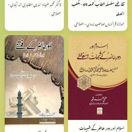
تقاضے سلسلہ خطاب جمعہ 49 - مکتب
ڈاکٹر محمد ضیاء الدین مظاہری الہ آبادی •
الصفہ
اصلاحی
مولانا قمرالزماں صاحب ندوی • اصلاحی
اسلام اور دور حاضر کے شبہات