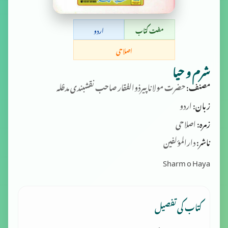
مفت کتاب
اردو
اصلاحی
شرم و حیا
مصنف:
حضرت مولانا پیرذوالفقار صاحب نقشبندی مدظلہ
زبان:
اردو
زمرہ:
اصلاحی
ناشر:
دارالمؤلفین
Sharm o Haya
کتاب کی تفصیل