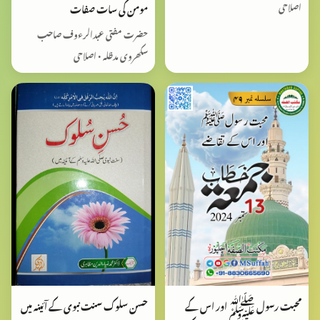
اصلاحی
مومن کی سات صفات
حضرت مفتی عبدالرءوف صاحب
سکھروی مدظلہ • اصلاحی
حسن سلوک سنت نبوی کے آئینہ میں
محبت رسول ﷺ اور اس کے