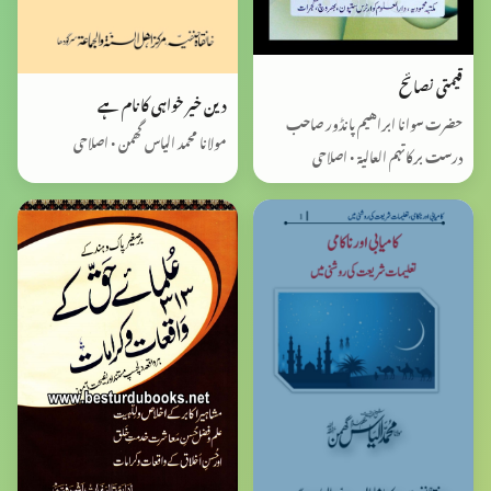
قیمتی نصائح
دین خیر خواہی کا نام ہے
حضرت سوانا ابراهيم پانڈور صاحب
مولانا محمد الیاس گھمن • اصلاحی
درست برکاتہم العالية • اصلاحی