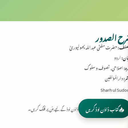
رح الصدور
نف:
حضرت مفتی عبداللہ پھولپوریؒ
ان:
اردو
ہ:
اصلاحی, تصوف و سلوک
ر:
دارالمؤلفین
Sharh ul Sudo
📥
کتاب ڈاؤن لوڈ کریں
ڈاؤن لوڈ کے لیے بٹن پر کلک کریں۔