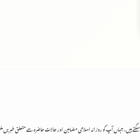
 سکتے ہیں، جہاں آپ کو روزانہ اسلامی مضامین اور حالات حاضرہ سے متعلق خبریں م