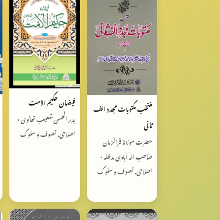
فیضان حکیم الامت
منتخب مکتوبات مجدد‌ الف
بدر الحسن شعیب تھانوی •
ثانی
اصلاحی, تصوف و سلوک
حضرت مولانا قمرالزمان
صاحب الہ آبادی مدظلہ •
اصلاحی, تصوف و سلوک