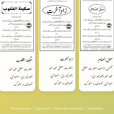
زادِ آخرت
سبل السلام
سکینۃ القلوب
حضرت مفتی عبداللہ
محسن‌ الامت حضرت مفتی
حضرت مفتی عبداللہ
پھولپوریؒ • اصلاحی,
عبداللہ پھولپوریؒ •
پھولپوریؒ • اصلاحی,
تصوف و سلوک
اصلاحی, تصوف و سلوک
تصوف و سلوک
Privacy Policy
|
About Us
|
Terms & Conditions
|
Disclaimer