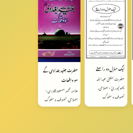
ایک منزل دو راستے
حضرت جنید بغدادی کے
حضرت مفتی عبداللہ
سو واقعات
پھولپوریؒ • اصلاحی,
علامہ محمد مسعود قادری •
تصوف و سلوک
اصلاحی, تصوف و سلوک