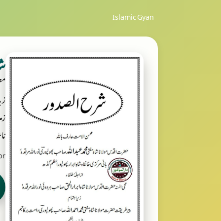
Islamic Gyan
ش
مص
زب
زمر
ناش
or