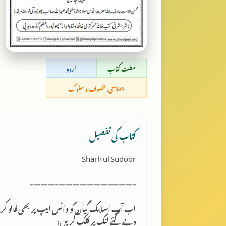
مفت کتاب
اردو
اصلاحی, تصوف و سلوک
کتاب کی تفصیل
Sharh ul Sudoor
------------------------------
اب آپ اسلامک گِیان کو واٹس ایپ پر بھی فالو کر
دیے گئے لنک پر کلک کریں: