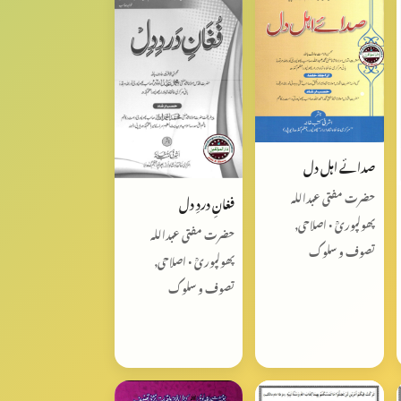
صدائے اہل دل
حضرت مفتی عبداللہ
فغانِ دردِ دل
پھولپوریؒ • اصلاحی,
حضرت مفتی عبداللہ
تصوف و سلوک
پھولپوریؒ • اصلاحی,
تصوف و سلوک