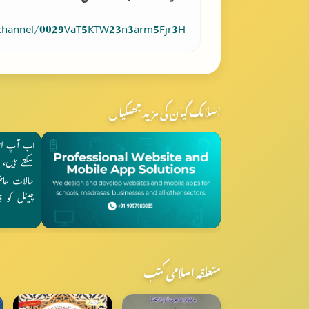
/channel/0029VaT5KTW23n3arm5Fjr3H
اسلامک گیان کی مزید جھلکیاں
متعلقہ اسلامی کتب