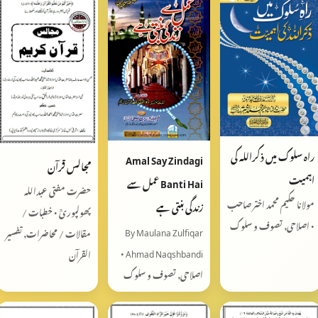
راہ سلوک میں ذکراللہ کی
Amal Say Zindagi
مجالس قرآن
اہمیت
Banti Hai عمل سے
حضرت مفتی عبداللہ
مولانا حکیم محمد اختر صاحب
زندگی بنتی ہے
پھولپوریؒ • خطبات /
• اصلاحی, تصوف و سلوک
By Maulana Zulfiqar
مقالات / محاضرات, تفسیر
Ahmad Naqshbandi •
القرآن
اصلاحی, تصوف و سلوک