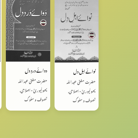
دوائے دردِ دل
نوائے اہل دل
حضرت مفتی عبداللہ
حضرت مفتی عبداللہ
پھولپوریؒ • اصلاحی,
پھولپوریؒ • اصلاحی,
تصوف و سلوک
تصوف و سلوک