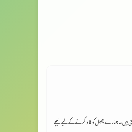
لتی ہیں۔ ہمارے چینل کو فالو کرنے کے لیے نیچے