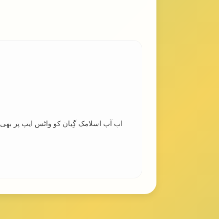
اب آپ اسلامک گِیان کو واٹس ایپ پر بھ