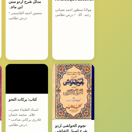
مدلل شرح اردو سنن
ابن ماجہ
مولانا منظور احمد نعمانی
منصور احمد القاسمی •
رحمہ اللہ • درس نظامی
درس نظامی
کتاب: برکات النحو
استاذ العلماء حضرت
علامہ محمد عثمان
قادری برکاتی صاحب •
درس نظامی
نجوم الحواشی اردو
شرح اصول الشاشی