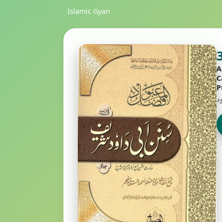
Islamic Gyan
A
C
P
د