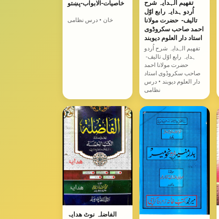
تفھیم الہدایہ شرح
خاصیات-الابواب-پښتو
اُردو ہدایہ رابع اوّل
خان • درس نظامی
تالیف- حضرت مولانا
احمد صاحب سکروڈوی
استاد دار العلوم دیوبند
تفھیم الہدایہ شرح اُردو
ہدایہ رابع اوّل تالیف-
حضرت مولانا احمد
صاحب سکروڈوی استاد
دار العلوم دیوبند • درس
نظامی
الفاضلہ نوٹ ھدایۃ