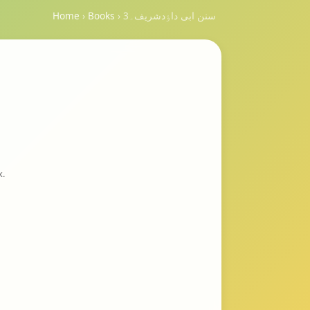
سنن ابی داٶدشریف۔3
›
Books
›
Home
k.