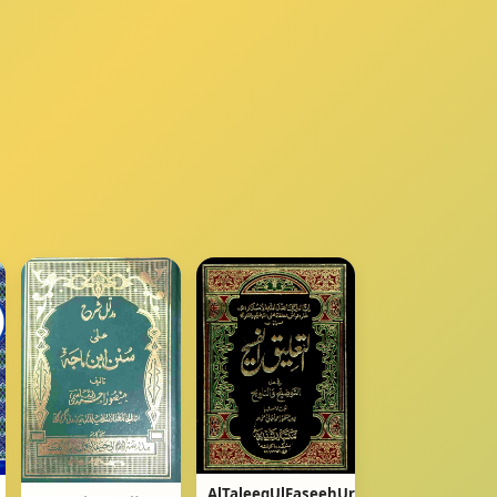
AlTaleeqUlFaseehUrduSharhAlTaozeeh