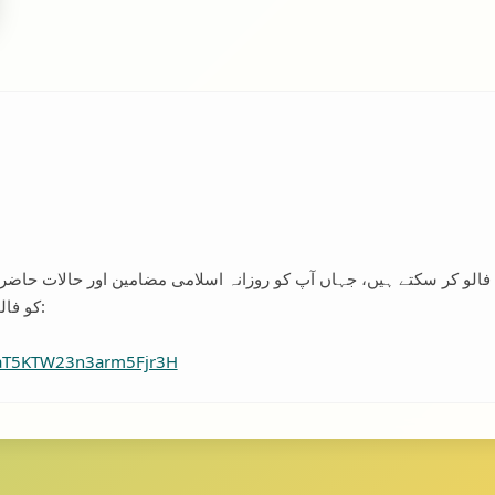
ی فالو کر سکتے ہیں، جہاں آپ کو روزانہ اسلامی مضامین اور حالات حاض
کو فالو کرنے کے لیے نیچے دیے گئے لنک پر کلک کریں:
VaT5KTW23n3arm5Fjr3H