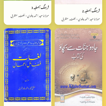
فرہنگ آصفیہ 3
فرہنگ آصفیہ 2
مولانا سید احمد دہلوی • لغت, متفرق
مولانا سید احمد دہلوی • لغت, متفرق