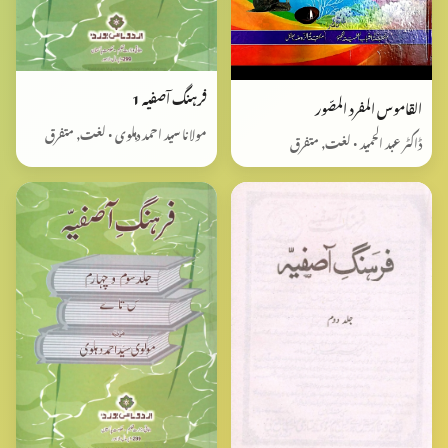
فرہنگ آصفیہ 1
القاموس المفرد المصّور
مولانا سید احمد دہلوی • لغت, متفرق
ڈاکٹر عبد الحمید • لغت, متفرق