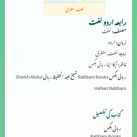
لغت, متفرق
رابعہ اردو لغت
مصنف:
لغت
زبان:
اردو
زمرہ:
لغت, متفرق
ناشر:
آپکا اپنا ربانی بکس
ربانی بکس Rabbani Books شیخ عبد الحفیظ ربانی Sheikh Abdul
Hafeez Rabbani
کتاب کی تفصیل
ربانی بکس
Rabbani Books