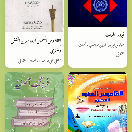
فیروز اللغات
القاموس المعنون اردو عربی انگلش
مولوی فیروز الدین صاحب • لغت,
ڈکشنری
متفرق
مفتی علی صاحب • لغت, متفرق