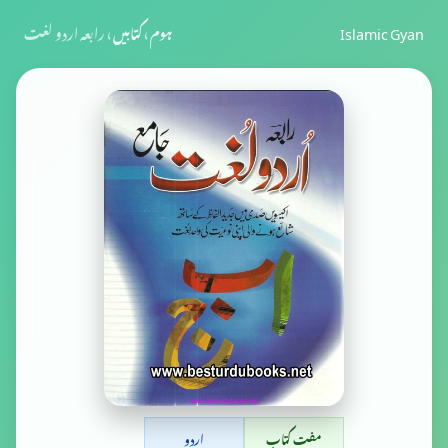
Islamic Gyan
ہوم
›
کتابیں
›
رابعہ اردو لغت
مفت کتاب
اردو