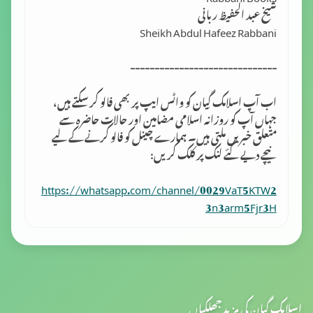
شیخ عبد الحفیظ ربانی
Sheikh Abdul Hafeez Rabbani
------------------------------
اب آپ اسلامک گِیان کو واٹس ایپ پر بھی فالو کر سکتے ہیں،
جہاں آپ کو روزانہ اسلامی مضامین اور حالات حاضرہ سے
متعلق خبریں ملتی ہیں۔ ہمارے چینل کو فالو کرنے کے لیے
نیچے دیے گئے لنک پر کلک کریں:
https://whatsapp.com/channel/0029VaT5KTW2
3n3arm5Fjr3H
اسلامک گیان کی مزید جھلکیاں