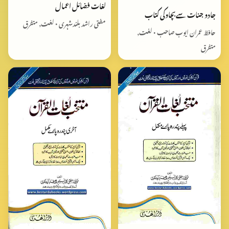
لغات فضائل اعمال
جادو جنات سےبچاوکی کتاب
مفتی راشد بلندشہری • لغت, متفرق
حافظ عمران ایوب صاحب • لغت,
متفرق