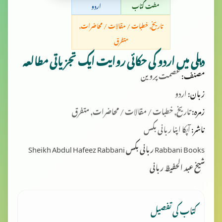
مفت کتاب
اردو
تاریخ, خطبات / مقالات / محاضرات,
متفرق
دہلی میں اردو کی حکائی روایت ایک تجزیاتی مطالعہ
مصنف:
عصمت پروین
زبان:
اردو
زمرہ:
تاریخ, خطبات / مقالات / محاضرات, متفرق
ناشر:
آپکا اپنا ربانی بکس
Rabbani Books ربانی بکس Sheikh Abdul Hafeez Rabbani
شیخ عبد الحفیظ ربانی
کتاب کی تفصیل