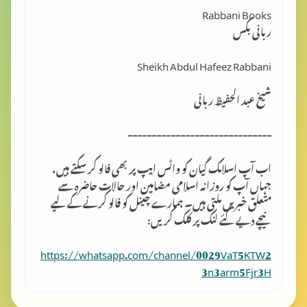
Rabbani Books
ربانی بکس
Sheikh Abdul Hafeez Rabbani
شیخ عبد الحفیظ ربانی
------------------------------
اب آپ اسلامک گِیان کو واٹس ایپ پر بھی فالو کر سکتے ہیں،
جہاں آپ کو روزانہ اسلامی مضامین اور حالات حاضرہ سے
متعلق خبریں ملتی ہیں۔ ہمارے چینل کو فالو کرنے کے لیے
نیچے دیے گئے لنک پر کلک کریں:
https://whatsapp.com/channel/0029VaT5KTW2
3n3arm5Fjr3H