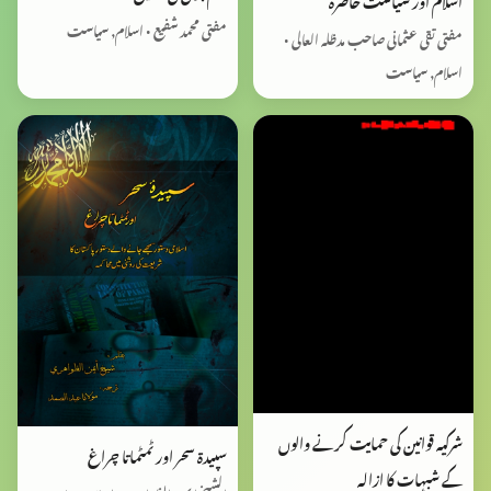
مفتی محمد شفیع • اسلام, سیاست
مفتی تقی عثمانی صاحب مدظلہ العالی •
اسلام, سیاست
شرکیہ قوانین کی حمایت کرنے والوں
سپیدۃ سحر اور ٹمٹماتا چراغ
کے شبہات کا ازالہ