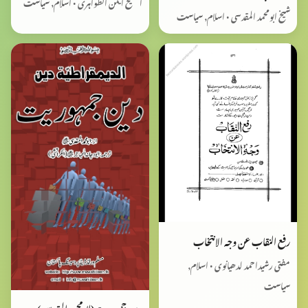
الشیخ ایمن الظواہری • اسلام, سیاست
شیخ ابومحمد المقدسی • اسلام, سیاست
رفع النقاب عن وجہ الانتخاب
مفتی رشیداحمد لدھیانوی • اسلام,
سیاست
دین جمہوریت(ابومحمد المقدسی)