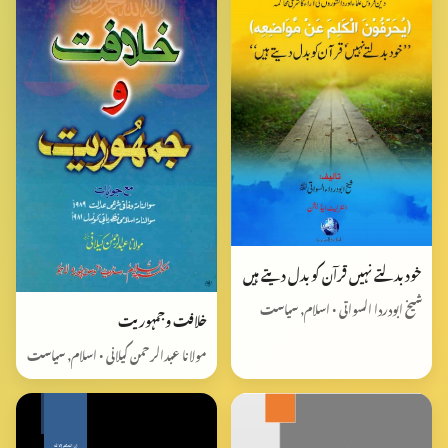
خود بدلتے نہیں قرآن کو بدل دیتے ہیں
شیخ ابودردا السواتی • اسلام, سیاست
خلافت وجمہوریت
مولانا عبدالرحمن کیلانی • اسلام, سیاست