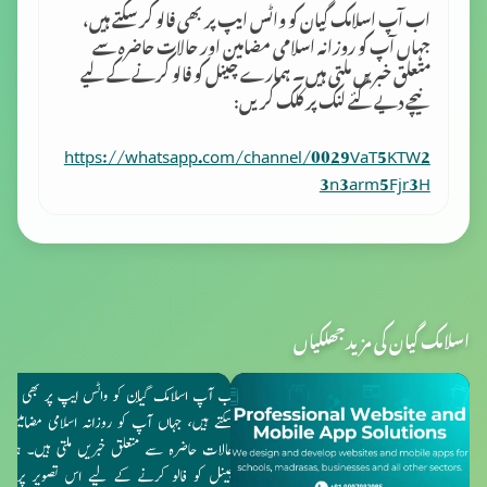
اب آپ اسلامک گِیان کو واٹس ایپ پر بھی فالو کر سکتے ہیں،
جہاں آپ کو روزانہ اسلامی مضامین اور حالات حاضرہ سے
متعلق خبریں ملتی ہیں۔ ہمارے چینل کو فالو کرنے کے لیے
نیچے دیے گئے لنک پر کلک کریں:
https://whatsapp.com/channel/0029VaT5KTW2
3n3arm5Fjr3H
اسلامک گیان کی مزید جھلکیاں