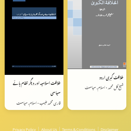
خلافت کبری اردو
خلافت اسلاميه اور دیگر نظام ہائے
شیخ گل محمد • اسلام, سیاست
سیاسی
قاری محمد طیب • اسلام, سیاست
Privacy Policy
|
About Us
|
Terms & Conditions
|
Disclaimer