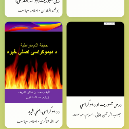
ابومحمدالمقدسی • اسلام, سیاست
درس جمهوريت او دیموکراسي
د دیموکراسۍ اصلي څېره
حبیب الرحمن جلالی • اسلام, سیاست
حمد اللہ شاکری • اسلام, سیاست