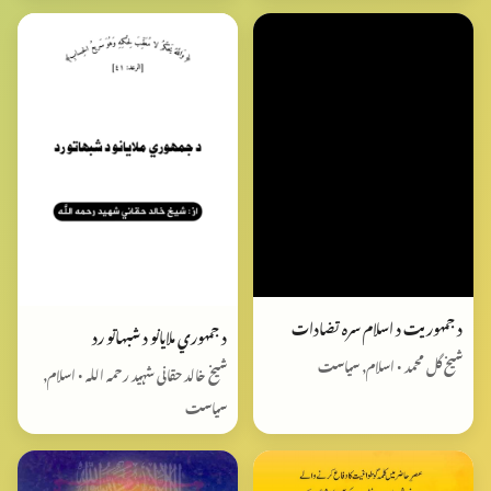
د جمهوريت د اسلام سره تضادات
د جمهوري ملایانو د شبهاتو رد
شیخ گل محمد • اسلام, سیاست
شیخ خالد حقانی شہید رحمہ اللہ • اسلام,
سیاست