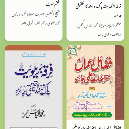
ختم نبوت
فرقہ اہلحدیث پاک و ہند کا تحقیقی
شیخ التفسیر حضرت مولانا محمد ادریس
جائزہ
کاندھلوی رحمہ اللہ • فرق باطلہ
متکلم اسلام مولانا محمد الیاس گھمن
صاحب • فرق باطلہ
فضائل اعمال اور اعتراضات کا علمی