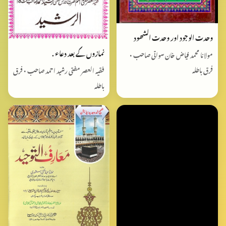
وحدت الوجود اور وحدت الشھود
نمازوں کے بعد دعاء .
مولانا محمد فیاض خان سواتی صاحب •
فرق باطلہ
فقیہ العصر مفتی رشید احمد صاحب • فرق
باطلہ