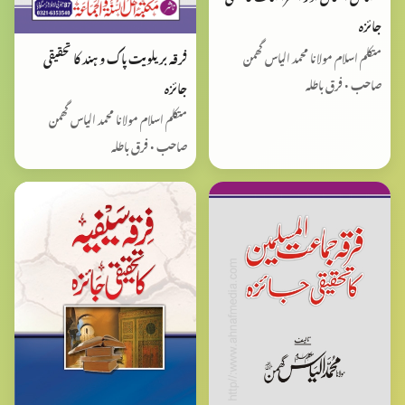
جائزہ
فرقہ بریلویت پاک و ہند کا تحقیقی
متکلم اسلام مولانا محمد الیاس گھمن
صاحب • فرق باطلہ
جائزہ
متکلم اسلام مولانا محمد الیاس گھمن
صاحب • فرق باطلہ