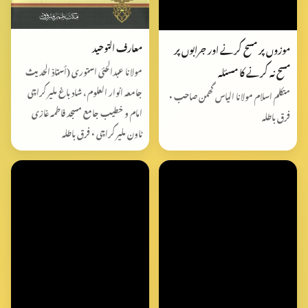
معارف التوحید
موزوں پر مسح کرنے اور جرابوں پر
مسح نہ کرنے کا مسئلہ
مولانا عبدالحئی استوری (أستاذ الحدیث
جامعہ انوار العلوم ، شاد باغ ملیر کراچی
متکلم اسلام مولانا الیاس گھمن صاحب •
امام و خطیب جامع مسجد فاطمه غازی
فرق باطلہ
ٹاون ملیر کراچی • فرق باطلہ