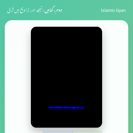
Islamic Gyan
ہوم
›
کتابیں
›
تہجد اور تراویح میں فرق