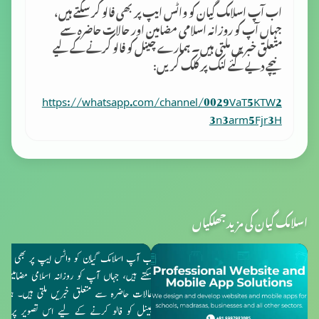
اب آپ اسلامک گِیان کو واٹس ایپ پر بھی فالو کر سکتے ہیں،
جہاں آپ کو روزانہ اسلامی مضامین اور حالات حاضرہ سے
متعلق خبریں ملتی ہیں۔ ہمارے چینل کو فالو کرنے کے لیے
نیچے دیے گئے لنک پر کلک کریں:
https://whatsapp.com/channel/0029VaT5KTW2
3n3arm5Fjr3H
اسلامک گیان کی مزید جھلکیاں