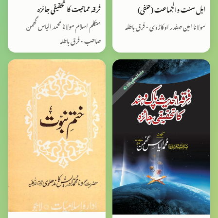
فرقہ مماتیت کا تحقیقی جائزہ
اہل سنت والجماعت (حنفی)
متکلم اسلام مولانا محمد الیاس گھمن
مولانا امین صفدر اوکاڑوی • فرق باطلہ
صاحب • فرق باطلہ