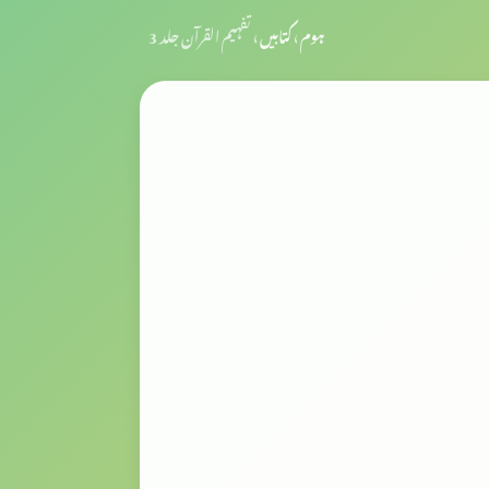
ہوم
›
کتابیں
›
تفہیم القرآن جلد 3