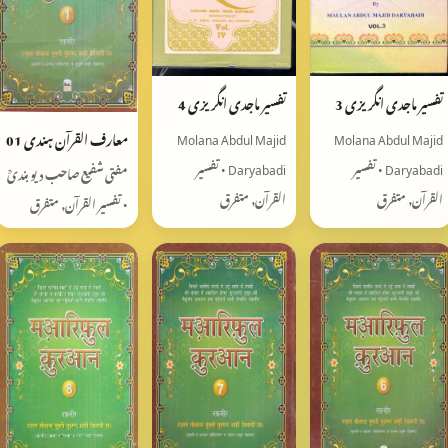
تفسير ماجدی انگریزی 3
تفسير ماجدی انگریزی 4
معارف القرآن ہندی 01
Molana Abdul Majid
Molana Abdul Majid
Daryabadi • تفسیر
Daryabadi • تفسیر
مفتی شفیع صاحب دیوبندیؒ
القرآن, متفرق
القرآن, متفرق
• تفسیر القرآن, متفرق