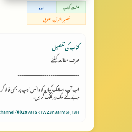
مفت کتاب
اردو
تفسیر القرآن, متفرق
کتاب کی تفصیل
صرف مطالعہ کیلئے
------------------------------
اب آپ اسلامک گِیان کو واٹس ایپ پر بھی فالو کر
دیے گئے لنک پر کلک کریں:
/channel/0029VaT5KTW23n3arm5Fjr3H