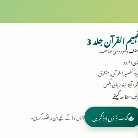
ہیم القرآن جلد 3
نف:
مودودی صاحب
ان:
اردو
ہ:
تفسیر القرآن, متفرق
ر:
آپکا اپنا ربانی بکس
ف مطالعہ کیلئے
📥
کتاب ڈاؤن لوڈ کریں
ڈاؤن لوڈ کے لیے بٹن پر کلک کریں۔