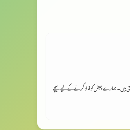
لتی ہیں۔ ہمارے چینل کو فالو کرنے کے لیے نیچے