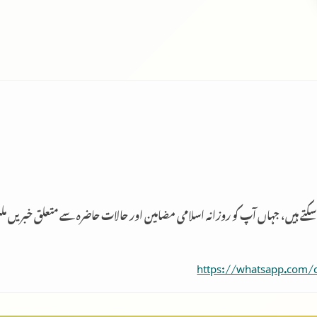
 سکتے ہیں، جہاں آپ کو روزانہ اسلامی مضامین اور حالات حاضرہ سے متعلق خبریں م
https://whatsapp.com