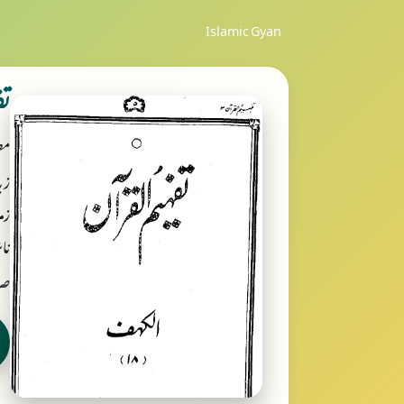
Islamic Gyan
تف
مص
زب
زمر
ناش
صر