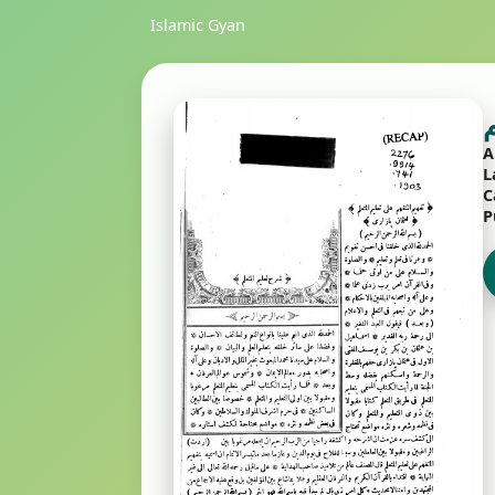
Islamic Gyan
A
L
C
P