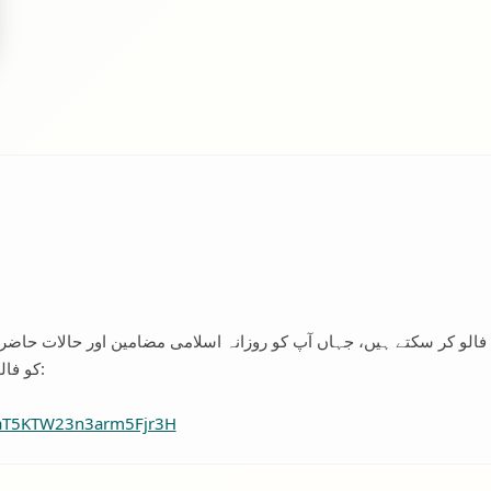
ی فالو کر سکتے ہیں، جہاں آپ کو روزانہ اسلامی مضامین اور حالات حاض
کو فالو کرنے کے لیے نیچے دیے گئے لنک پر کلک کریں:
VaT5KTW23n3arm5Fjr3H