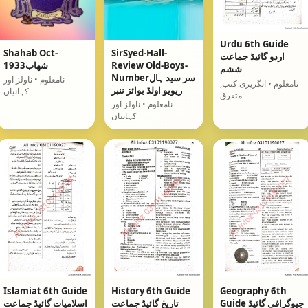
Urdu 6th Guide
Shahab Oct-
SirSyed-Hall-
اردو گائیڈ جماعت
Review Old-Boys-
1933شھاب
ششم
Numberسر سید ہال
نامعلوم • ناولز اور
نامعلوم • انگریزی کتب,
ریویو اولڈ بوائز ننبر
کہانیاں
متفرق
نامعلوم • ناولز اور
کہانیاں
Islamiat 6th Guide
History 6th Guide
Geography 6th
Guide جیوگرافی گائیڈ
تاریخ گائیڈ جماعت
اسلامیات گائیڈ جماعت