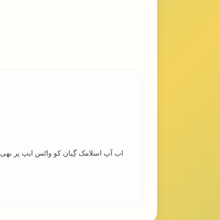
اب آپ اسلامک گِیان کو واٹس ایپ پر بھ