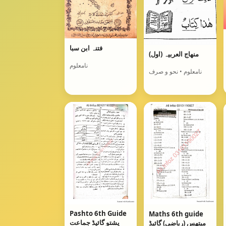
فتنہ ابن سبا
منھاج العربیہ (اول)
نامعلوم
نامعلوم • نحو و صرف
Pashto 6th Guide
Maths 6th guide
پشتو گائیڈ جماعت
میتھس (ریاضی) گائیڈ