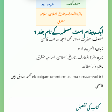
مفت کتاب
العربية, اردو
دائرۃ المعارف, تاریخ, اصلاحی, اسلام,
متفرق
ایک پیغام امت مسلمہ کے نام جلد 1
مصنف:
حضرت مولانا محمد اسجد صاحب قاسمی
زبان:
العربية, اردو
زمرہ:
دائرۃ المعارف, تاریخ, اصلاحی, اسلام, متفرق
ناشر:
دارالمطالعہ
ek paigam ummte muslima ke naam vol 01 محمد صادق امین
قاسمی
کتاب کی تفصیل