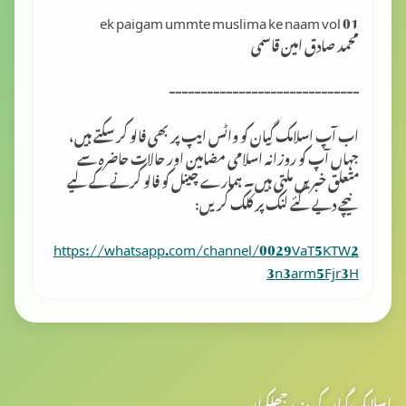
ek paigam ummte muslima ke naam vol 01
محمد صادق امین قاسمی
------------------------------
اب آپ اسلامک گِیان کو واٹس ایپ پر بھی فالو کر سکتے ہیں،
جہاں آپ کو روزانہ اسلامی مضامین اور حالات حاضرہ سے
متعلق خبریں ملتی ہیں۔ ہمارے چینل کو فالو کرنے کے لیے
نیچے دیے گئے لنک پر کلک کریں:
https://whatsapp.com/channel/0029VaT5KTW2
3n3arm5Fjr3H
اسلامک گیان کی مزید جھلکیاں