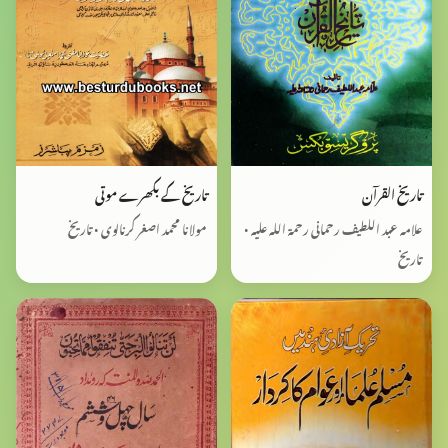
تاریخ القرآن
تاریخ کے بکھرے موتی
علامہ عبد اللطیف رحمانی رحمۃ اللہ علیہ •
مولانا محمد اصغر کرنالوی • تاریخ
تاریخ