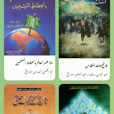
ماذا خسر العالم بانحطاط المسلمين
فاتح بیت المقدس
ابو الحسن الندوی • تاریخ
سید عمران/ دفعدار عبدالبصیر • تاریخ