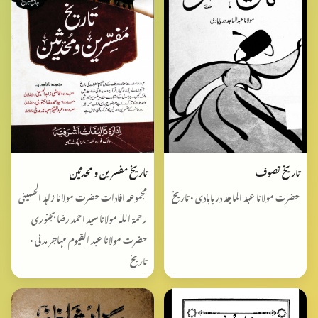
تاریخ تصوف
تاریخ مفسرین و محدثین
حضرت مولانا عبد الماجد دریابادی • تاریخ
مجموعہ افادات حضرت مولانا زاہد الحسینی
رحمۃ اللہ مولانا سید احمد رضا بجنوری
حضرت مولانا عبد القیوم مہاجر مدنی •
تاریخ