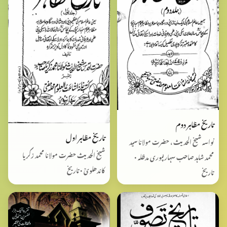
تاریخ مظاہر دوم
تاریخ مظاہر اول
نواسہ شیخ الحدیث ، حضرت مولانا سید
شیخ الحدیث حضرت مولانا محمد زکریا
محمد شاہد صاحب سہارنپوری مدظلہ •
کاندھلویؒ • تاریخ
تاریخ