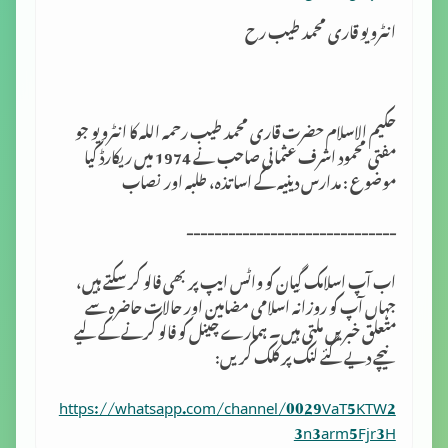
انٹرویو قاری محمد طیب رح
حکیم الاسلام حضرت قاری محمد طیب رحمہ اللہ کا انٹرویو جو
مفتی محمود اشرف عثمانی صاحب نے 1974 میں ریکارڈ کیا
موضوع : مدارس دینیہ کے اساتذہ، طلبہ اور نصاب
------------------------------
اب آپ اسلامک گِیان کو واٹس ایپ پر بھی فالو کر سکتے ہیں،
جہاں آپ کو روزانہ اسلامی مضامین اور حالات حاضرہ سے
متعلق خبریں ملتی ہیں۔ ہمارے چینل کو فالو کرنے کے لیے
نیچے دیے گئے لنک پر کلک کریں:
https://whatsapp.com/channel/0029VaT5KTW2
3n3arm5Fjr3H