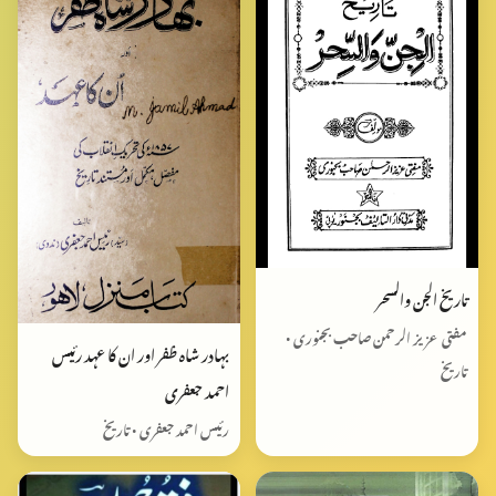
تاریخ الجن والسحر
مفتی عزیز الرحمن صاحب بجنوری •
بہادر شاہ ظفر اور ان کا عہد رئیس
تاریخ
احمد جعفری
رئیس احمد جعفری • تاریخ