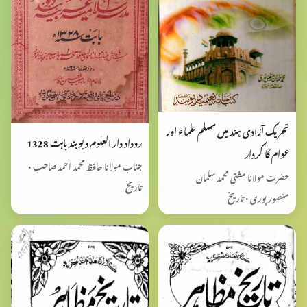
تحریک آزادی ہند میں مسلم علماء اور
روداد دار العلوم دیوبند بابت 1328
عوام کا کردار
جناب مولانا حافظ محمد احمد صاحب •
حضرت مولانا مفتی محمد سلمان
تاریخ
منصورپوری • تاریخ