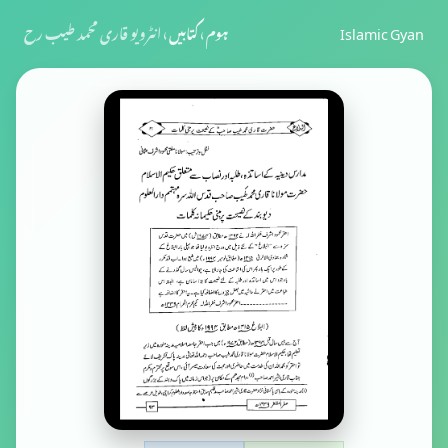
Islamic Gyan
ہوم
›
کتابیں
›
انٹرویو قاری محمد طیب رح