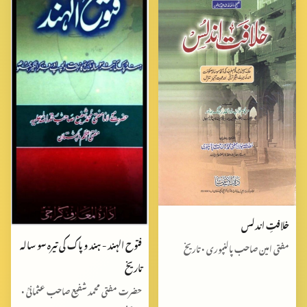
خلافتِ اندلس
فتوح الہند - ہند‌ و پاک کی تیرہ سو سالہ
مفتی امین صاحب پالنپوری • تاریخ
تاریخ
حضرت مفتی محمد شفیع صاحب عثمانیؒ •