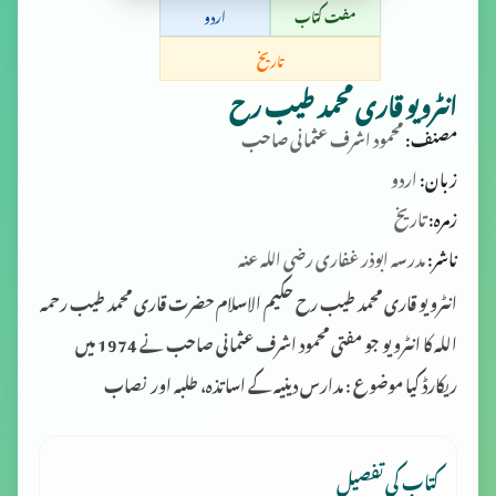
مفت کتاب
اردو
تاریخ
انٹرویو قاری محمد طیب رح
مصنف:
محمود اشرف عثمانی صاحب
زبان:
اردو
زمرہ:
تاریخ
ناشر:
مدرسہ ابوذر غفاری رضی اللہ عنہ
انٹرویو قاری محمد طیب رح حکیم الاسلام حضرت قاری محمد طیب رحمہ
اللہ کا انٹرویو جو مفتی محمود اشرف عثمانی صاحب نے 1974 میں
ریکارڈ کیا موضوع : مدارس دینیہ کے اساتذہ، طلبہ اور نصاب
کتاب کی تفصیل