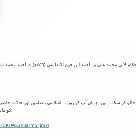
ابن حزم- الإحكام: الإحكام في أصول الأحكام لأب
ی فالو کر سکتے ہیں، جہاں آپ کو روزانہ اسلامی مضامین اور حالات حاض
کو فالو کرنے کے لیے نیچے دیے گئے لنک پر کلک کریں:
VaT5KTW23n3arm5Fjr3H