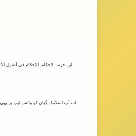
اب آپ اسلامک گِیان کو واٹس ایپ پر بھ