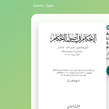
Islamic Gyan
A
L
C
P
كر، دار
)