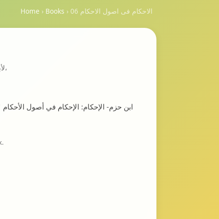
الاحکام فی اصول الاحکام 06
›
Books
›
Home
لأبي محمد علي بن أحمد ابن حزم الأندلسي (٤٥٦ه‍) ت.أحمد محمد شاكر،
k.