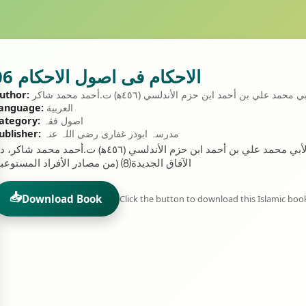
الاحکام فی اصول الاحکام 06
uthor:
العربية
anguage:
اصول فقہ
ategory:
مدرسہ ابوذر غفاری رضی اللہ عنہ
ublisher:
ابن حزم- الإحكام: الإحكام في أصول الأحكام لأبي محمد علي بن أحمد ابن حزم الأندلسي (٤٥٦ه‍) ت.أحمد محمد شا
الآفاق الجديدة⑻ (من مصادر الأفراد المستوعبة
📥
Download Book
Click the button to download this Islamic boo