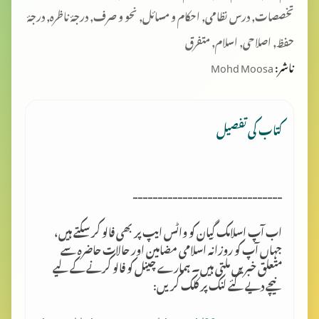
تخصصات, درس نظامی, احکام و مسائل, نحو و صرف, درجۂ ناظرہ, درجۂ
حفظ, اصلاحی, اسلام, متفرق
ناشر:
Mohd Moosa
کتاب کی تفصیل
------------------------------
اب آپ اسلامک گِیان کو واٹس ایپ پر بھی فالو کر سکتے ہیں،
جہاں آپ کو روزانہ اسلامی مضامین اور حالات حاضرہ سے
متعلق خبریں ملتی ہیں۔ ہمارے چینل کو فالو کرنے کے لیے
نیچے دیے گئے لنک پر کلک کریں:
https://whatsapp.com/channel/0029VaT5KTW2