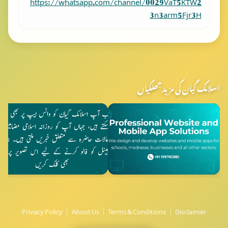
3n3arm5Fjr3H
اسلامک گیان کی مزید جھلکیاں
Privacy Policy
|
About Us
|
Terms & Conditions
|
Disclaimer