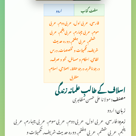
مفت کتاب
اردو
فارسی, عربی اول, عربی دوم, عربی
سوم, عربی چہارم, عربی پنجم, عربی
ششم, عربی ہفتم, دورہ حدیث
شریف, تکمیلات و تخصصات, درس
نظامی, احکام و مسائل, نحو و صرف,
درجۂ ناظرہ, درجۂ حفظ, اصلاحی, اسلام,
متفرق
اسلاف کے طالبِ علمانہ زندگی
مصنف:
مولانا علی حسن مظاہری
زبان:
اردو
زمرہ:
فارسی, عربی اول, عربی دوم, عربی سوم, عربی چہارم, عربی
پنجم, عربی ششم, عربی ہفتم, دورہ حدیث شریف, تکمیلات و