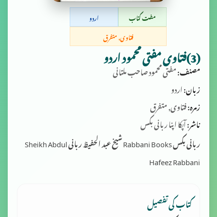
مفت کتاب
اردو
فتاوی, متفرق
(3)فتاوی مفتی محمود اردو
مصنف:
مفتی محمود صاحب ملتانی
زبان:
اردو
زمرہ:
فتاوی, متفرق
ناشر:
آپکا اپنا ربانی بکس
ربانی بکس Rabbani Books شیخ عبد الحفیظ ربانی Sheikh Abdul
Hafeez Rabbani
کتاب کی تفصیل