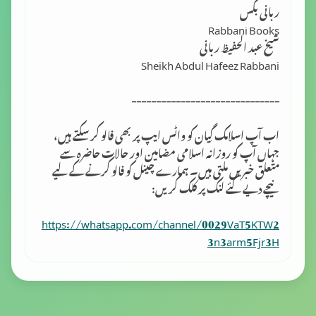
ربانی بکس
Rabbani Books
شیخ عبد الحفیظ ربانی
Sheikh Abdul Hafeez Rabbani
------------------------------
اب آپ اسلامک گِیان کو واٹس ایپ پر بھی فالو کر سکتے ہیں،
جہاں آپ کو روزانہ اسلامی مضامین اور حالات حاضرہ سے
متعلق خبریں ملتی ہیں۔ ہمارے چینل کو فالو کرنے کے لیے
نیچے دیے گئے لنک پر کلک کریں:
https://whatsapp.com/channel/0029VaT5KTW2
3n3arm5Fjr3H