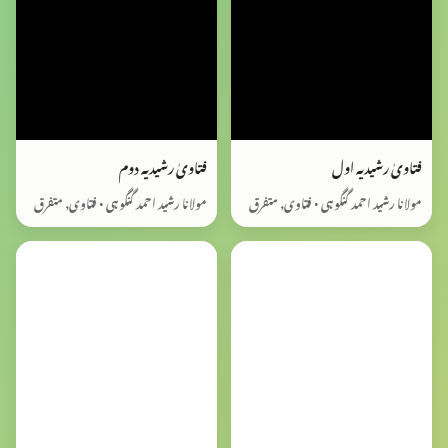
فتاویٰ رشیدیہ اول
فتاویٰ رشیدیہ دوم
مولانا رشید احمد گنگوہی • فتاوی, متفرق
مولانا رشید احمد گنگوہی • فتاوی, متفرق