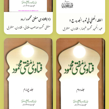
(1)فتاوی مفتی محمود اردو
الفقه الحنفي في ثوبه الجديد ج 1
مفتی محمود صاحب ملتانی • فتاوی, متفرق
عبد الحمید محمود طہماز • فتاوی, متفرق