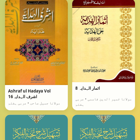
اثمار الہدایہ 8
Ashraf ul Hadaya Vol
16اشرف الہدایہ
مولانا ثمیر الدین قاسمی • عربی
مولانا جمیل صاحب • عربی ہفتم
ہفتم