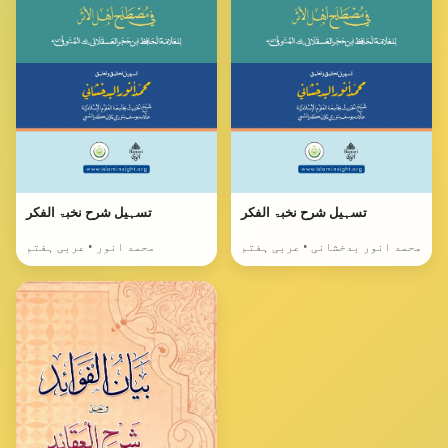
تسہیل شرح نخبۃ الفکر
تسہیل شرح نخبۃ الفکر
محمد انور بدخشانی • عربی ہفتم
محمد انور • عربی ہفتم