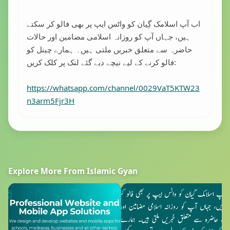
اب آپ اسلامک گِیان کو واٹس ایپ پر بھی فالو کر سکتے
ہیں، جہاں آپ کو روزانہ اسلامی مضامین اور حالات
حاضرہ سے متعلق خبریں ملتی ہیں۔ ہمارے چینل کو
فالو کرنے کے لیے نیچے دیے گئے لنک پر کلک کریں:
https://whatsapp.com/channel/0029VaT5KTW23
n3arm5Fjr3H
Explore More From Islamic Gyan