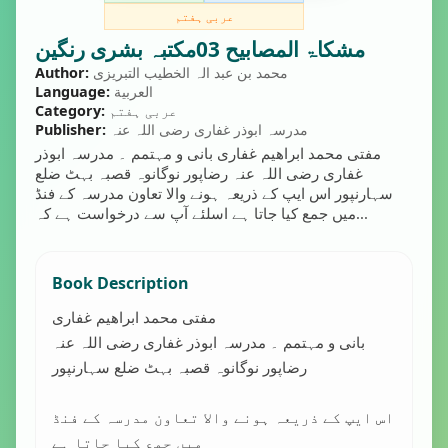
عربی ہفتم
مشکاۃ المصابیح 03مکتبہ بشری رنگین
محمد بن عبد الہ الخطیب التبریزی
Author:
العربية
Language:
عربی ہفتم
Category:
مدرسہ ابوذر غفاری رضی اللہ عنہ
Publisher:
مفتی محمد ابراھیم غفاری بانی و مہتمم ۔ مدرسہ ابوذر
غفاری رضی اللہ عنہ رضاپور نوگانوہ قصبہ بہٹ ضلع
سہارنپور اس ایپ کے ذریعہ ہونے والا تعاون مدرسہ کے فنڈ
میں جمع کیا جاتا ہے اسلئے آپ سے درخواست ہے کہ...
Book Description
مفتی محمد ابراھیم غفاری
بانی و مہتمم ۔ مدرسہ ابوذر غفاری رضی اللہ عنہ
رضاپور نوگانوہ قصبہ بہٹ ضلع سہارنپور
اس ایپ کے ذریعہ ہونے والا تعاون مدرسہ کے فنڈ
میں جمع کیا جاتا ہے