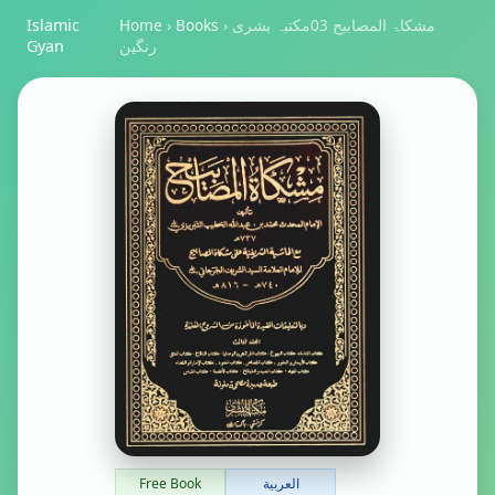
مشکاۃ المصابیح 03مکتبہ بشری
›
Books
›
Home
Islamic
رنگین
Gyan
العربية
Free Book