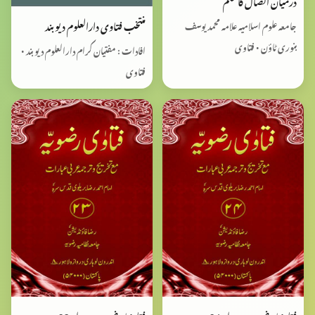
درمیان اتصال کا حکم
منتخب‌ فتاوی دارالعلوم دیوبند
جامعہ علوم اسلامیہ علامہ محمد یوسف
بنوری ٹاؤن • فتاوی
افادات : مفتیان کرام‌ دارالعلوم دیوبند •
فتاوی
فتاویٰ رضویہ جدید جلد 24
فتاویٰ رضویہ جدید جلد 23