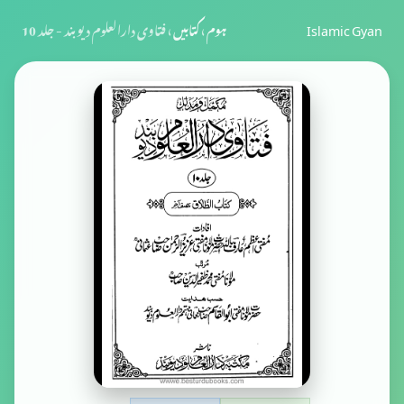
Islamic Gyan
ہوم
›
کتابیں
›
فتاوی دارالعلوم دیوبند - جلد 10