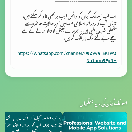
------------------------------
اب آپ اسلامک گِیان کو واٹس ایپ پر بھی فالو کر سکتے ہیں،
جہاں آپ کو روزانہ اسلامی مضامین اور حالات حاضرہ سے
متعلق خبریں ملتی ہیں۔ ہمارے چینل کو فالو کرنے کے لیے
نیچے دیے گئے لنک پر کلک کریں:
https://whatsapp.com/channel/0029VaT5KTW2
3n3arm5Fjr3H
اسلامک گیان کی مزید جھلکیاں