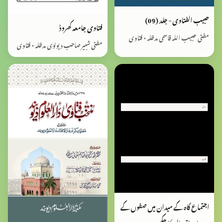
حبیب الفتاوی - جلد (09)
فتاوی جامعہ کھروڈ
مفتی حبیب اللہ قاسمی مدظلہ • فتاوی
مفتی شبیر صاحب دیولوی مدظلہ • فتاوی
اجتماع گاہ کے میدان میں صفوں کے