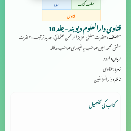
مفت کتاب
اردو
فتاوی
فتاوی دارالعلوم دیوبند - جلد 10
مصنف:
حضرت مفتی عزیزالرحمن عثمانیؒ ، جدید‌ترتیب : حضرت
مفتی محمد‌ امین صاحب پالنپوری صاحب مدظلہ
زبان:
اردو
زمرہ:
فتاوی
ناشر:
دارالمؤلفین
کتاب کی تفصیل