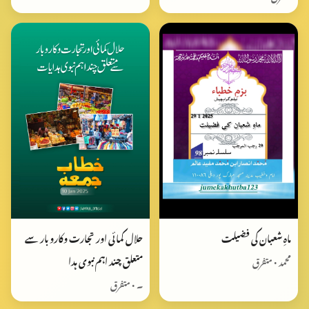
ماہِ شعبان کی فضیلت
حلال کمائی اور تجارت وکارو بار سے
متعلق چند اہم نبوی ہدا
محمد • متفرق
۔ • متفرق