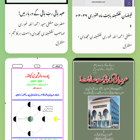
عبد باقی ربّ باقی کے دربار میں!
فیضانِ نقشبند بابت ماہ جنوری ٢٠٢٦ء
حضرت مفتی سید احمداللہ غوری
1
صاحب نقشبندی مجددی دامت برکاتہم •
مفتی احمداللہ غوری نقشبندی مجددی •
متفرق
متفرق