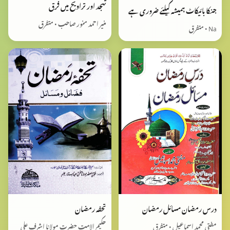
تهجد اور تراويح ميں فرق
جنکا بائیکاٹ ہمیشہ کیلئے ضروری ہے
منیر احمد منور صاحب • متفرق
Na • متفرق
درس رمضان مسائل رمضان
تحفہ رمضان
مفتی محمد اسماعیل • متفرق
حکیم الامت حضرت مولانا اشرف علی