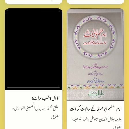
اقوال (شب برات)
مفتی محمد اسد بلال الحسینی القادری •
امام اعظم ابوحنیفہ کے حالات کمالات
متفرق
علامہ جلال الدین سیوطی رحمۃ اللّٰہ علیہ •
متفرق