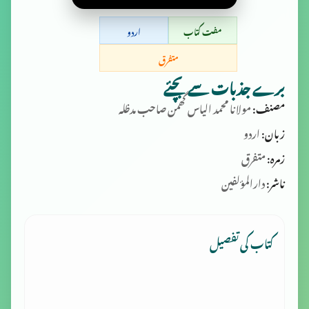
مفت کتاب
اردو
متفرق
برے جذبات سے بچئے
مصنف:
مولانا محمد‌ الیاس گھمن‌ صاحب‌ مدظلہ
زبان:
اردو
زمرہ:
متفرق
ناشر:
دارالمؤلفین
کتاب کی تفصیل
------------------------------