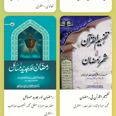
تھانوی • متفرق
تفہیم القرآن فی رمضان
رمضان اور جدید مسائل
محمد مولانا ثناء اللہ سعد • متفرق
حضرت مولانا مفتی محمد شعیب صاحب
• متفرق