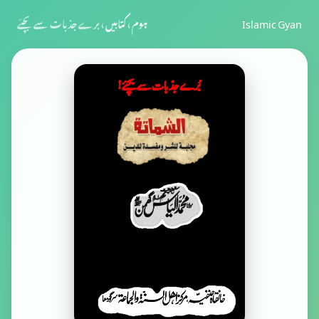
Islamic Gyan
ہوم
›
کتابیں
›
برے جذبات سے بچئے