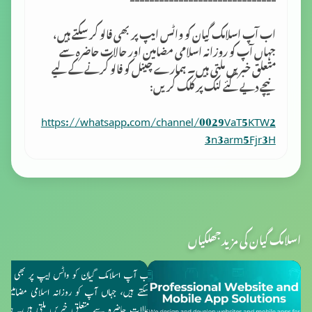
اب آپ اسلامک گِیان کو واٹس ایپ پر بھی فالو کر سکتے ہیں،
جہاں آپ کو روزانہ اسلامی مضامین اور حالات حاضرہ سے
متعلق خبریں ملتی ہیں۔ ہمارے چینل کو فالو کرنے کے لیے
نیچے دیے گئے لنک پر کلک کریں:
https://whatsapp.com/channel/0029VaT5KTW2
3n3arm5Fjr3H
اسلامک گیان کی مزید جھلکیاں