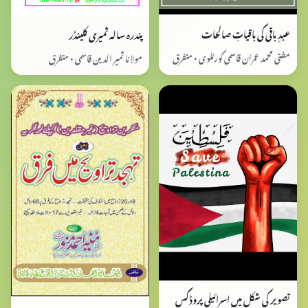
عبدِ باقی کی باقیاتِ صالحات
پندرہ سالہ ثمیری کلینڈر
مفتی محمد عمران قاسمی کورٹلوی • متفرق
مولانا ثمیر الدین قاسمی • متفرق
تصویر کی شکل میں اسرائیلی پروڈکس