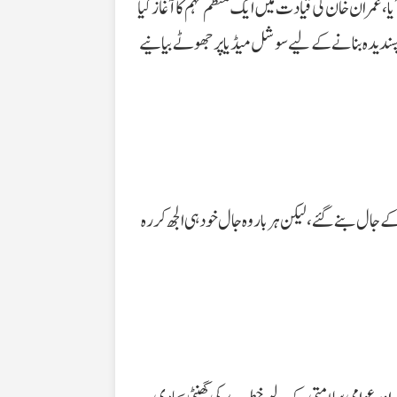
یا، عمران خان کی قیادت میں ایک منظم مہم کا آغاز کیا
 ناپسندیدہ بنانے کے لیے سوشل میڈیا پر جھوٹے بیانیے
ل بنے گئے، لیکن ہر بار وہ جال خود ہی الجھ کر رہ