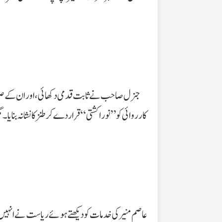
جنرل صاحب نے ثابت قدمی دکھائی، اور ان کے صبر 
کارروائی کو ”نورا کشتی“ قرار دے کر طنز کا نشانہ بنایا
عاصم منیر کی خدمات کو دیکھتے ہوئے ریاست نے انہیں غ