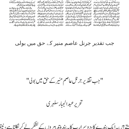
جب تقدیر جرنل عاصم منیر کے حق میں بولی
"جب تقدیر جرنل عاصم منیر کے حق میں بولی"
تحریر عبدالجبار سلہری
ے ہیں۔ ایک بندے کا، دوسرا رب کا۔ بندہ تدبیروں کے لشکر لے کر نکلتا ہے، نیت