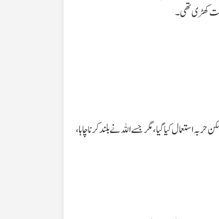
 چاہت کھڑی تھی۔
بہ استعمال کیا گیا، مگر جسے اللہ نے بلند کرنا چاہا،