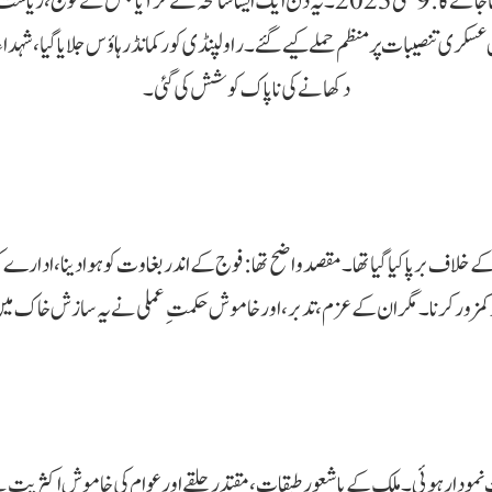
پھر وہ دن آیا جو تاریخ میں سیاہ باب کے طور پر یاد رکھا جائے گا: 9 مئی 2023۔ یہ دن ایک ای
ی تنصیبات پر منظم حملے کیے گئے۔ راولپنڈی کور کمانڈر ہاؤس جلایا گیا، شہداء کی
دکھانے کی ناپاک کوشش کی گئی۔
لاف برپا کیا گیا تھا۔ مقصد واضح تھا: فوج کے اندر بغاوت کو ہوا دینا، ادارے کو
مزور کرنا۔ مگر ان کے عزم، تدبر، اور خاموش حکمتِ عملی نے یہ سازش خاک میں
نمودار ہوئی۔ ملک کے باشعور طبقات، مقتدر حلقے اور عوام کی خاموش اکثریت نے 