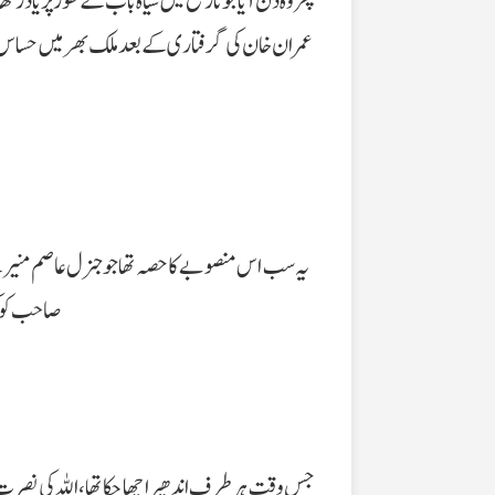
عمران خان کی گرفتاری کے بعد ملک بھر میں حساس عسکر
یہ سب اس منصوبے کا حصہ تھا جو جنرل عاصم منیر کے خ
صاحب کو ک
جس وقت ہر طرف اندھیرا چھا چکا تھا، اللہ کی نصرت 