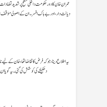
عمران خان کا دور حکومت داخلی سطح پر شدید تضادات کا ش
دیانت دار، اور بے باک افسر۔ ان کے اصولی مؤقف اور 
یہ اطلاع دینا، جو کہ فرض کا تقاضا تھا، خان کے لیے نا
دھکیلنے کی کوشش کی گئی۔ یہ گویا ان 