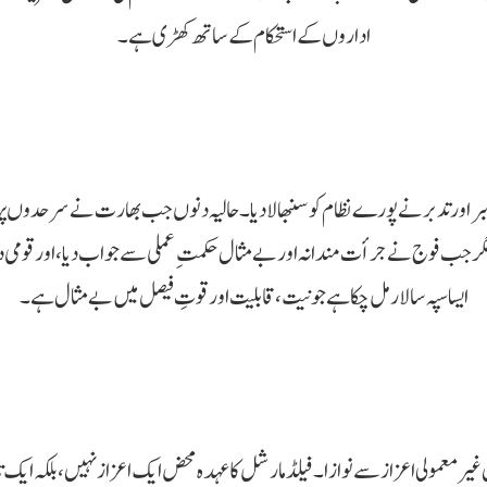
اداروں کے استحکام کے ساتھ کھڑی ہے۔
اور تدبر نے پورے نظام کو سنبھالا دیا۔ حالیہ دنوں جب بھارت نے سرحدوں پر
۔ مگر جب فوج نے جرأت مندانہ اور بے مثال حکمتِ عملی سے جواب دیا، اور قومی دفاع ک
ایسا سپہ سالار مل چکا ہے جو نیت، قابلیت اور قوتِ فیصل میں بے مثال ہے۔
یر معمولی اعزاز سے نوازا۔ فیلڈ مارشل کا عہدہ محض ایک اعزاز نہیں، بلکہ ایک تا