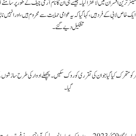
سینئر ترین افسران میں لا کھڑا کیا۔ جیسے ہی ان کا نام آرمی چیف کے طور پر سامنے آ
 یہ ایک خاص لابی کے فرد ہیں، کہا گیا کہ یہ عوامی حمایت سے محروم ہیں، اور انہیں
تشکیل دیے گئے۔
 متحرک کیا گیا جو ان کی تقرری کو روک سکیں۔ پچھلے ادوار کی طرح سازشوں کے جا
گیا۔