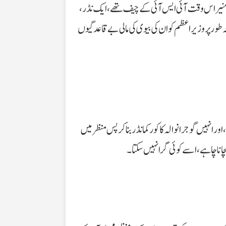
۔ عاصم منیر اس وقت آئی ایس آئی کے چیف تھے، ایک نڈر،
ور پر وزیراعظم کو ان کی بیوی کی مالی بے قاعدگیوں
ر انہیں گوجرانوالہ کا کور کمانڈر بنا کر پس منظر میں
چانا چاہے، اسے کوئی گرا نہیں سکتا۔