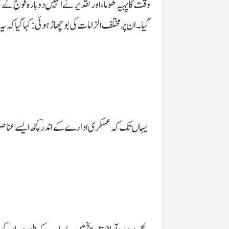
وقت کا پہیہ گھوما، اور تقدیر نے انہیں دوبارہ فوج کے 
گیا۔ ان پر مختلف الزامات کی بوچھاڑ ہوئی: کہا گیا کہ
یہاں تک کہ عسکری ادارے کے اندر کچھ ایسے عناصر کو