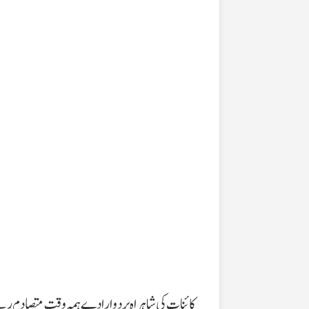
کائنات کی شاہراہ پر دو ارادے ہمہ وقت متصادم رہت