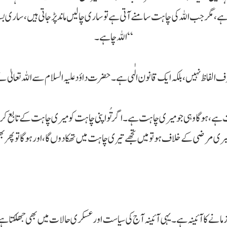
 مگر جب اللہ کی چاہت سامنے آتی ہے تو ساری چالیں ماند پڑ جاتی ہیں، ساری بسا
اللہ چاہے۔“
ر زمانے کا آئینہ ہے۔ یہی آئینہ آج کی سیاست اور عسکری حالات میں بھی جھلکتا 