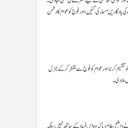
سا سانحہ لے کر آیا جس نے فوج، ریاست اور عوامی سلامتی کے لیے خطرے کی گھنٹی بجا دی۔
 یادگاریں مسمار کی گئیں، اور فوج کو عوام کا دشمن
 تقسیم کرنا، اور عوام کو فوج سے متنفر کر کے جنرل
 ملا دی۔
واضح پیغام دیا کہ وہ اس فساد کے ساتھ نہیں، بلکہ