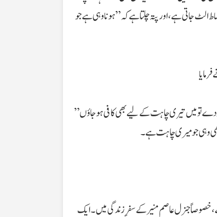
ط الٹ جاتی ہے، اور پتہ چلتا ہے کہ ”ہونا وہی ہے جو
”اے داؤد! ایک تیری چاہت ہے اور ایک میری چاہت ہے، ہوگا وہی جو میری چاہت ہے۔ اگر تُو اپنی چاہت کو میری چاہت کے تابع کردے تو میں تیری چاہت کے لیے بھی کافی ہو جاؤں
ہے، خصوصاً جنرل عاصم منیر کے سفرِ زندگی میں۔ ایک