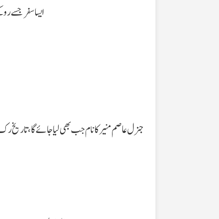
ایسا سفر جسے روک
جنرل عاصم منیر کا نام جب بھی لیا جائے گا، تاریخ رک ک