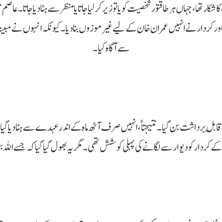
کار تھا، جہاں ہر طاقتور شخصیت کو یا تو زیر کر لیا جاتا یا منظر سے ہٹا دیا جاتا
کردار نے انہیں عمران خان کے لیے غیر موزوں بنا دیا۔ کیونکہ انہوں نے مبینہ ط
سے آگاہ کیا۔
قابلِ برداشت بن گیا۔ نتیجتاً، انہیں صرف آٹھ ماہ کے اندر عہدے سے ہٹا دیا گیا، او
کے کردار کو دیوار سے لگانے کی پہلی کوشش تھی۔ مگر یہ بھول گیا گیا کہ جسے اللہ ب