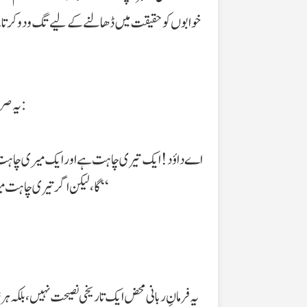
خوابوں کو حقیقت میں ڈھالنے کے لیے تگ و دو کرتا ہے،
یہ صرف الفاظ نہیں، بلکہ ایک قانون الٰہی ہے۔ حضرت داؤد علیہ السلام سے اللہ تعالیٰ نے فرمایا:
گا، لیکن اگر تیری چاہت میری مرضی کے خلاف ہو تو میں تجھے تیری چاہت میں تھکا دوں گا، اور ہوگا تو پھر بھی وہی جو میری چاہت ہے۔“
یہ فرمانِ ربانی محض ایک تاریخی نصیحت نہیں، بلکہ ہ