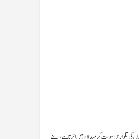
وں کی تلواریں سونت کر میدان میں اترتا ہے، اپنے