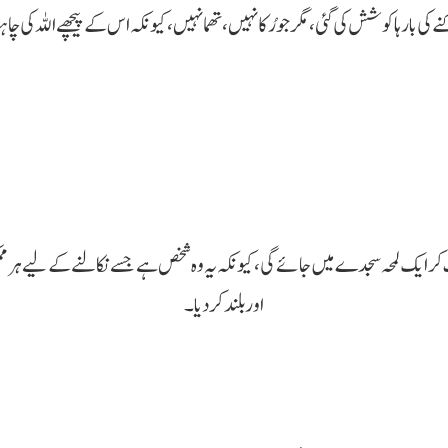
نے کی بارہا کوشش کی گئی، مگر جو رُکا نہیں، تھما نہیں، کیونکہ اس کے پیچھے اللہ کی
ر ایک لمحہ سجدے میں جائے گی، کیونکہ یہ وہ شخص ہے جسے نکالنے کے لیے ہر ممکن حر
اور بلند کر دیا۔